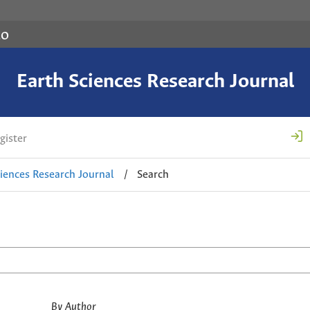
co
Earth Sciences Research Journal
gister
ciences Research Journal
/
Search
By Author