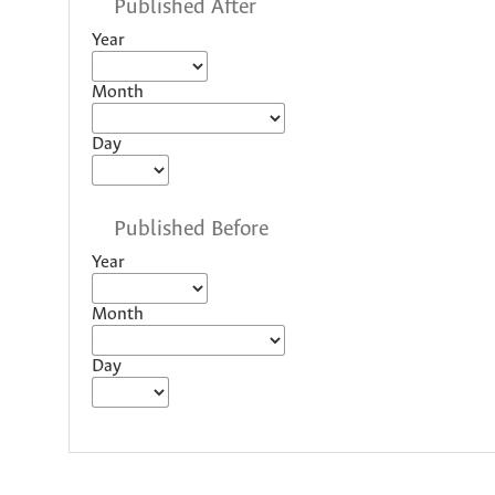
Published After
Year
Month
Day
Published Before
Year
Month
Day