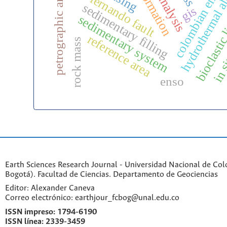
hydrothermal al
colombian emera
petrographic analysis
back analysis
san fernando fault
bioclastic
sedimentary filling
gis
sedimentary system
in si
reference area
rock mass
enso
Earth Sciences Research Journal - Universidad Nacional de Co
Bogotá). Facultad de Ciencias. Departamento de Geociencias
Editor: Alexander Caneva
Correo electrónico: earthjour_fcbog@unal.edu.co
ISSN impreso:
1794-6190
ISSN línea:
2339-3459