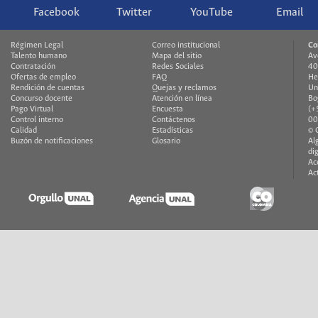
Facebook
Twitter
YouTube
Email
Régimen Legal
Correo institucional
Co
Talento humano
Mapa del sitio
Av
Contratación
Redes Sociales
40
Ofertas de empleo
FAQ
He
Rendición de cuentas
Quejas y reclamos
Un
Concurso docente
Atención en línea
Bo
Pago Virtual
Encuesta
(+
Control interno
Contáctenos
00
Calidad
Estadísticas
© 
Buzón de notificaciones
Glosario
Al
di
Ac
Ac