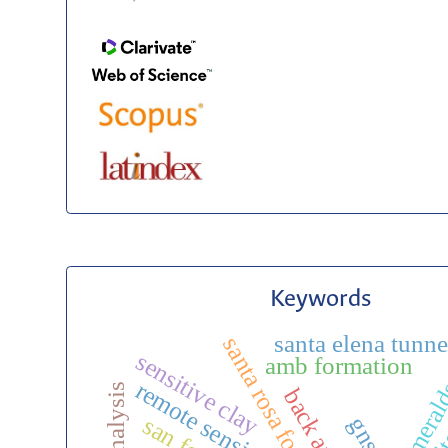
Keywords
santa elena tunne
santa rosa formation
sensitive clay
amb formation
remote sensing
gnss