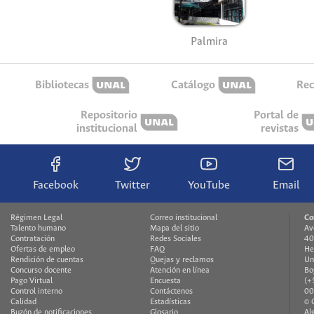
Palmira
Bibliotecas
Catálogo
Rec
Repositorio
Portal de
institucional
revistas
Facebook
Twitter
YouTube
Email
Régimen Legal
Correo institucional
Co
Talento humano
Mapa del sitio
Av
Contratación
Redes Sociales
40
Ofertas de empleo
FAQ
He
Rendición de cuentas
Quejas y reclamos
Un
Concurso docente
Atención en línea
Bo
Pago Virtual
Encuesta
(+
Control interno
Contáctenos
00
Calidad
Estadísticas
© 
Buzón de notificaciones
Glosario
Al