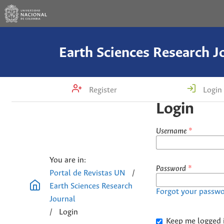
Earth Sciences Research J
Register
Login
Login
Username
*
You are in:
Password
*
Portal de Revistas UN
/
Earth Sciences Research
Forgot your passw
Journal
/
Login
Keep me logged 