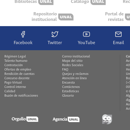
Bibliotecas
Catálogo
Rec
Repositorio
Portal de
institucional
revistas
Facebook
Twitter
YouTube
Email
Régimen Legal
Correo institucional
Co
Talento humano
Mapa del sitio
Av
Contratación
Redes Sociales
40
Ofertas de empleo
FAQ
He
Rendición de cuentas
Quejas y reclamos
Un
Concurso docente
Atención en línea
Bo
Pago Virtual
Encuesta
(+
Control interno
Contáctenos
00
Calidad
Estadísticas
© 
Buzón de notificaciones
Glosario
Al
di
Ac
Ac