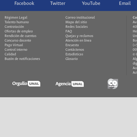
Facebook
Twitter
YouTube
Email
Régimen Legal
Correo institucional
Co
Talento humano
Mapa del sitio
Av
Contratación
Redes Sociales
40
Ofertas de empleo
FAQ
He
Rendición de cuentas
Quejas y reclamos
Un
Concurso docente
Atención en línea
Bo
Pago Virtual
Encuesta
(+
Control interno
Contáctenos
00
Calidad
Estadísticas
© 
Buzón de notificaciones
Glosario
Al
di
Ac
Ac