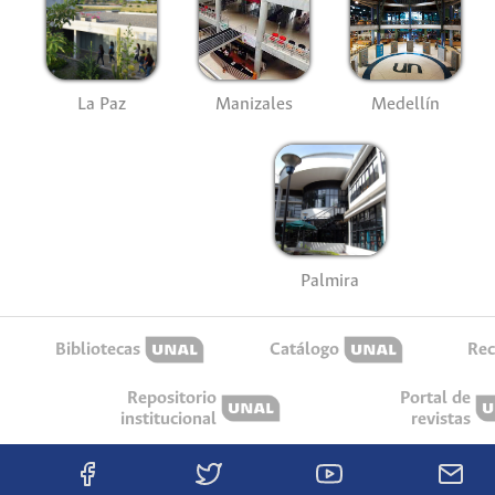
La Paz
Manizales
Medellín
Palmira
Bibliotecas
Catálogo
Rec
Repositorio
Portal de
institucional
revistas