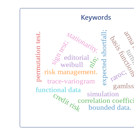
Keywords
arma
expected shortfall;
stationarity.
permutation test.
basis functi
sign test;
turn
editorial
nln;
weibull
raroc;
risk management.
trace-variogram
gamls
functional data
simulation
credit risk
correlation coeffic
bounded data.