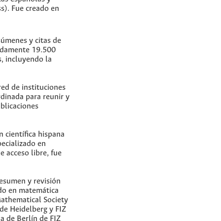
s). Fue creado en
súmenes y citas de
madamente 19.500
s, incluyendo la
ed de instituciones
dinada para reunir y
ublicaciones
n científica hispana
pecializado en
e acceso libre, fue
esumen y revisión
do en matemática
Mathematical Society
de Heidelberg y FIZ
na de Berlín de FIZ