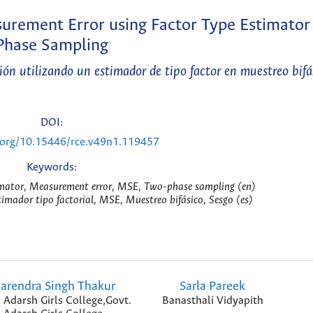
surement Error using Factor Type Estimator
Phase Sampling
ión utilizando un estimador de tipo factor en muestreo bifá
DOI:
i.org/10.15446/rce.v49n1.119457
Keywords:
timator, Measurement error, MSE, Two-phase sampling (en)
timador tipo factorial, MSE, Muestreo bifásico, Sesgo (es)
arendra Singh Thakur
Sarla Pareek
 Adarsh Girls College,Govt.
Banasthali Vidyapith