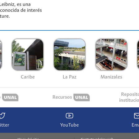
eibniz, es una
econocida de interés
ture.
Caribe
La Paz
Manizales
Reposit
o
Recursos
instituci
itter
YouTube
Ema