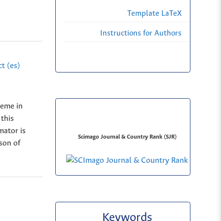
Template LaTeX
Instructions for Authors
t (es)
heme in
this
mator is
Scimago Journal & Country Rank (SJR)
ison of
Keywords