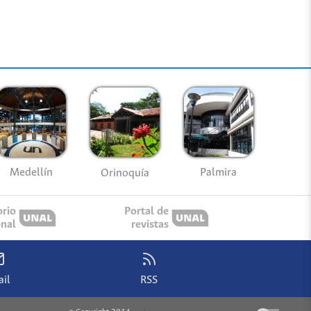
Medellín
Palmira
Orinoquía
orio
Portal de
onal
revistas
il
RSS