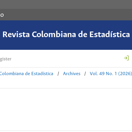
co
Revista Colombiana de Estadística
gister
 Colombiana de Estadística
/
Archives
/
Vol. 49 No. 1 (2026)