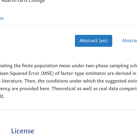
Adarsh Girls College
te
Abstract (en)
Abstrac
stimating the finite population mean under two-phase sampling sc
an Squared Error (MSE) of factor-type estimator are derived in 
 literature. Then, the conditions under which the suggested esti
ciency are provided here. Theoretical as well as real data compar
lt.
License