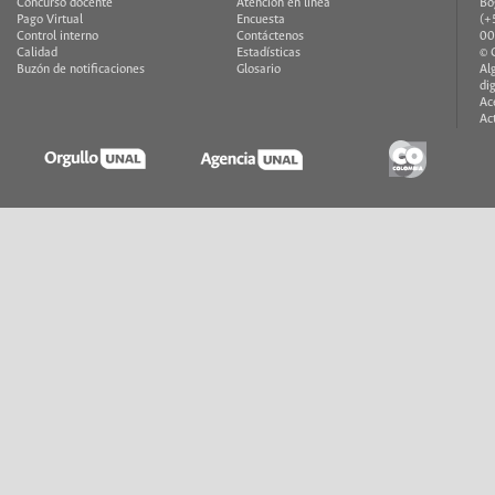
Concurso docente
Atención en línea
Bo
Pago Virtual
Encuesta
(+
Control interno
Contáctenos
00
Calidad
Estadísticas
© 
Buzón de notificaciones
Glosario
Al
di
Ac
Ac