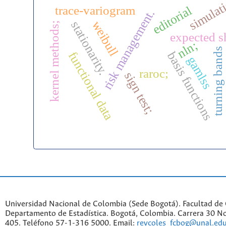
simulat
trace-variogram
editorial
risk management.
weibull
stationarity.
kernel methods;
expected sh
nln;
turning bands
basis functions
functional data
gamlss
raroc;
sign test;
Universidad Nacional de Colombia (Sede Bogotá). Facultad de 
Departamento de Estadística. Bogotá, Colombia. Carrera 30 No
405. Teléfono 57-1-316 5000. Email:
revcoles_fcbog@unal.edu