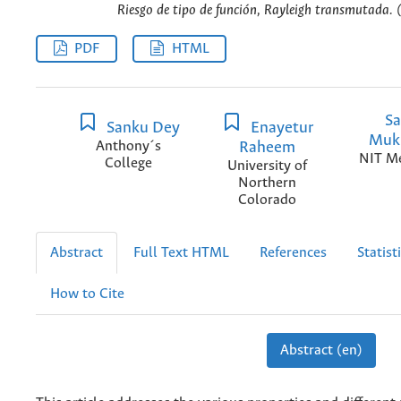
Riesgo de tipo de función, Rayleigh transmutada. (
PDF
HTML
Sa
Sanku Dey
Enayetur
Muk
Anthony´s
Raheem
NIT M
College
University of
Northern
Colorado
Abstract
Full Text HTML
References
Statist
How to Cite
Abstract (en)