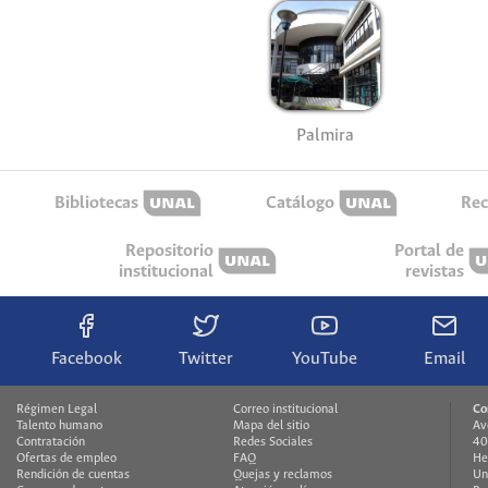
Palmira
Bibliotecas
Catálogo
Rec
Repositorio
Portal de
institucional
revistas
Facebook
Twitter
YouTube
Email
Régimen Legal
Correo institucional
Co
Talento humano
Mapa del sitio
Av
Contratación
Redes Sociales
40
Ofertas de empleo
FAQ
He
Rendición de cuentas
Quejas y reclamos
Un