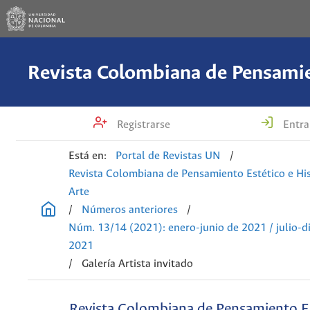
Registrarse
Entra
Está en:
Portal de Revistas UN
/
Revista Colombiana de Pensamiento Estético e His
Arte
/
Números anteriores
/
Núm. 13/14 (2021): enero-junio de 2021 / julio-d
2021
/
Galería Artista invitado
Revista Colombiana de Pensamiento Es