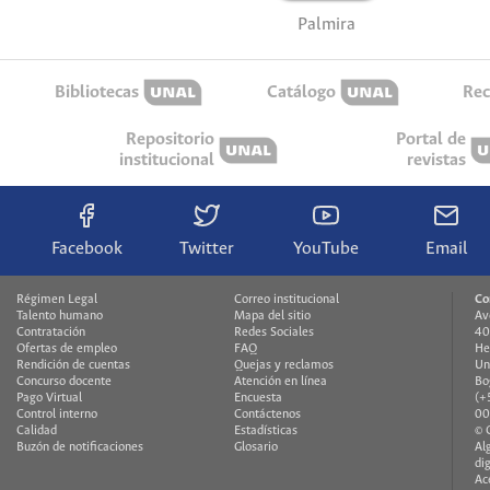
Palmira
Bibliotecas
Catálogo
Rec
Repositorio
Portal de
institucional
revistas
Facebook
Twitter
YouTube
Email
Régimen Legal
Correo institucional
Co
Talento humano
Mapa del sitio
Av
Contratación
Redes Sociales
40
Ofertas de empleo
FAQ
He
Rendición de cuentas
Quejas y reclamos
Un
Concurso docente
Atención en línea
Bo
Pago Virtual
Encuesta
(+
Control interno
Contáctenos
00
Calidad
Estadísticas
© 
Buzón de notificaciones
Glosario
Al
di
Ac