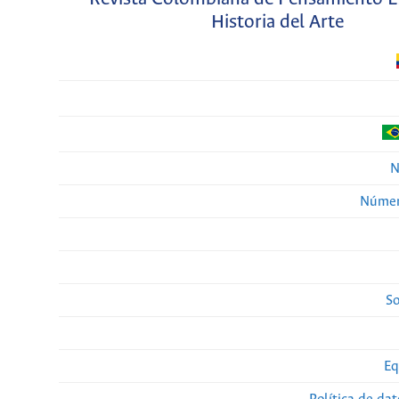
Historia del Arte
N
Númer
So
Eq