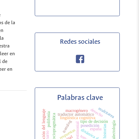
e
os de la
en
la
Redes sociales
estra
leer en
l de
eer en
Palabras clave
multitarea
derecho
macrogénero
regulación del lenguaje
polifonía
traductor automático
sociopragmática
lingüística cognitiva
tipo de decisión
translog
dialectología
discurso testimonial
posedición
historias
españa
dinámica de fuerzas
respuestas