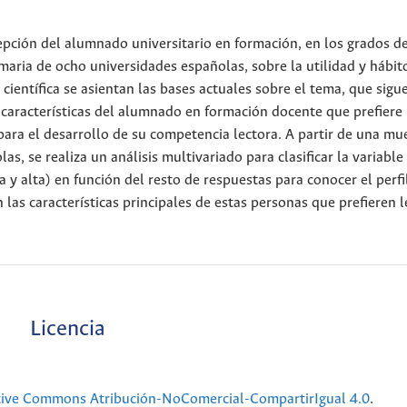
rcepción del alumnado universitario en formación, en los grados d
maria de ocho universidades españolas, sobre la utilidad y hábit
ra científica se asientan las bases actuales sobre el tema, que sigu
 características del alumnado en formación docente que prefiere 
 para el desarrollo de su competencia lectora. A partir de una mu
, se realiza un análisis multivariado para clasificar la variable 
a y alta) en función del resto de respuestas para conocer el perfi
 las características principales de estas personas que prefieren l
Licencia
tive Commons Atribución-NoComercial-CompartirIgual 4.0
.