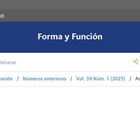
co
Forma y Función
strarse
unción
/
Números anteriores
/
Vol. 39 Núm. 1 (2025)
/
Ar