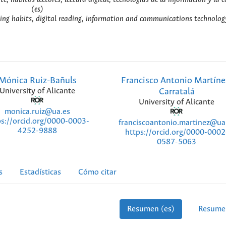
(es)
eading habits, digital reading, information and communications technolog
Mónica Ruiz-Bañuls
Francisco Antonio Martíne
University of Alicante
Carratalá
University of Alicante
monica.ruiz@ua.es
ps://orcid.org/0000-0003-
franciscoantonio.martinez@ua
4252-9888
https://orcid.org/0000-0002
0587-5063
s
Estadísticas
Cómo citar
Resumen (es)
Resume