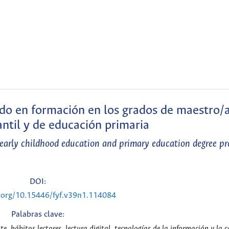
do en formación en los grados de maestro/
antil y de educación primaria
n early childhood education and primary education degree p
DOI:
i.org/10.15446/fyf.v39n1.114084
Palabras clave:
e, hábitos lectores, lectura digital, tecnologías de la información y la