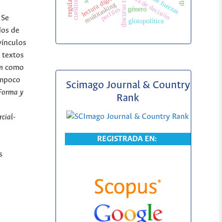
cuestionario
toma de decisión
lectura digital
multitasking
perfiles
género
 Se
glotopolítica
dos de
vínculos
s textos
n
como
ampoco
Scimago Journal & Country
Forma y
Rank
cial-
REGISTRADA EN:
s