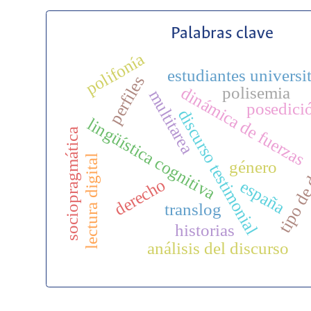
Palabras clave
polifonía
estudiantes universi
perfiles
polisemia
dinámica de fuerzas
multitarea
posedici
discurso testimonial
lingüística cognitiva
sociopragmática
tipo de
lectura digital
género
derecho
españa
translog
historias
análisis del discurso