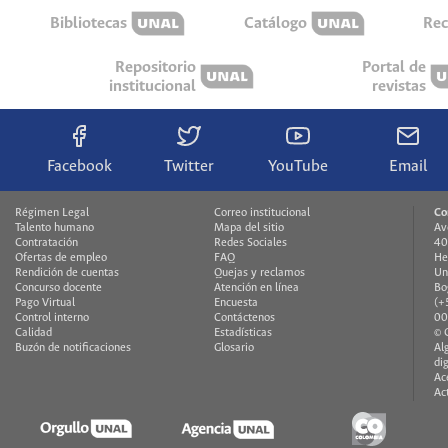
Bibliotecas
Catálogo
Rec
Repositorio
Portal de
institucional
revistas
Facebook
Twitter
YouTube
Email
Régimen Legal
Correo institucional
Co
Talento humano
Mapa del sitio
Av
Contratación
Redes Sociales
40
Ofertas de empleo
FAQ
He
Rendición de cuentas
Quejas y reclamos
Un
Concurso docente
Atención en línea
Bo
Pago Virtual
Encuesta
(+
Control interno
Contáctenos
00
Calidad
Estadísticas
© 
Buzón de notificaciones
Glosario
Al
di
Ac
Ac