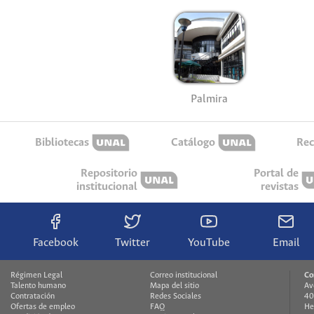
Palmira
Bibliotecas
Catálogo
Rec
Repositorio
Portal de
institucional
revistas
Facebook
Twitter
YouTube
Email
Régimen Legal
Correo institucional
Co
Talento humano
Mapa del sitio
Av
Contratación
Redes Sociales
40
Ofertas de empleo
FAQ
He