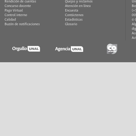
Rendición de cuentas
Quejas y reclamos
Un
Concurso docente
Atención en línea
Bo
Pago Virtual
Encuesta
(+
Control interno
Contáctenos
00
Calidad
Estadísticas
© 
Buzón de notificaciones
Glosario
Al
di
Ac
Ac