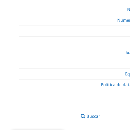
N
Númer
So
Eq
Política de da
Buscar