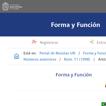
Forma y Función
Registrarse
Entra
Está en:
Portal de Revistas UN
/
Forma y Func
Números anteriores
/
Núm. 11 (1998)
/
Artí
Forma y Función