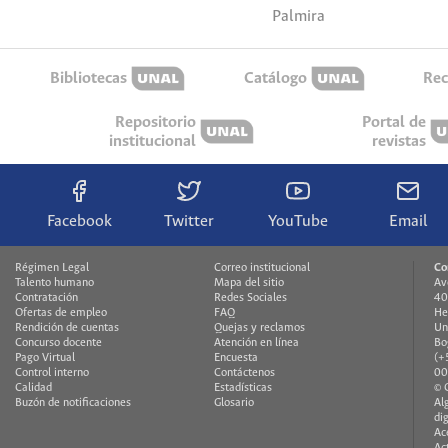
Palmira
Bibliotecas
Catálogo
Rec
Repositorio
Portal de
institucional
revistas
Facebook
Twitter
YouTube
Email
Régimen Legal
Correo institucional
Co
Talento humano
Mapa del sitio
Av
Contratación
Redes Sociales
40
Ofertas de empleo
FAQ
He
Rendición de cuentas
Quejas y reclamos
Un
Concurso docente
Atención en línea
Bo
Pago Virtual
Encuesta
(+
Control interno
Contáctenos
00
Calidad
Estadísticas
© 
Buzón de notificaciones
Glosario
Al
di
Ac