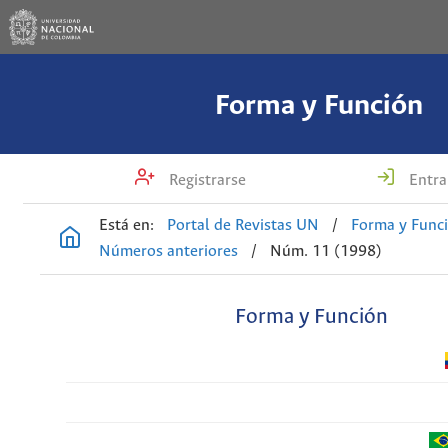
Forma y Función
Registrarse
Entra
Está en:
Portal de Revistas UN
/
Forma y Func
Números anteriores
/
Núm. 11 (1998)
Forma y Función