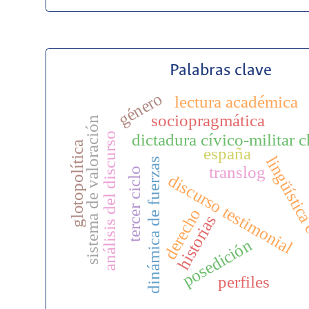
Palabras clave
género
lectura académica
sociopragmática
sistema de valoración
dictadura cívico-militar c
análisis del discurso
glotopolítica
españa
lingüística
dinámica de fuerzas
translog
tercer ciclo
discurso testimonial
derecho
historias
posedición
perfiles