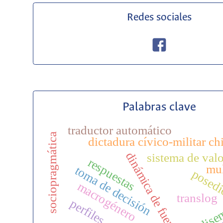
Redes sociales
Palabras clave
traductor automático
sociopragmática
dictadura cívico-militar ch
dinámica de fuerzas
sistema de val
respuestas
mul
toma de decisión
posedi
macrogénero
translog
perfiles
polise