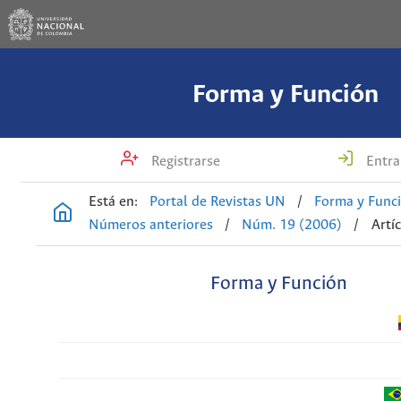
Forma y Función
Registrarse
Entra
Está en:
Portal de Revistas UN
/
Forma y Func
Números anteriores
/
Núm. 19 (2006)
/
Artí
Forma y Función