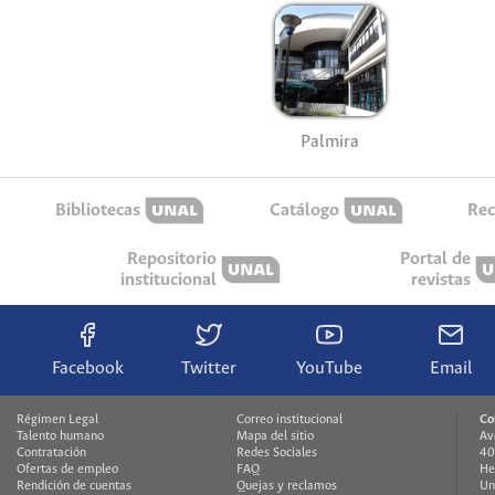
Palmira
Bibliotecas
Catálogo
Rec
Repositorio
Portal de
institucional
revistas
Facebook
Twitter
YouTube
Email
Régimen Legal
Correo institucional
Co
Talento humano
Mapa del sitio
Av
Contratación
Redes Sociales
40
Ofertas de empleo
FAQ
He
Rendición de cuentas
Quejas y reclamos
Un