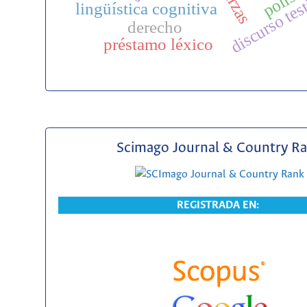
discurso tes
lingüística cognitiva
derecho
préstamo léxico
Scimago Journal & Country R
REGISTRADA EN: