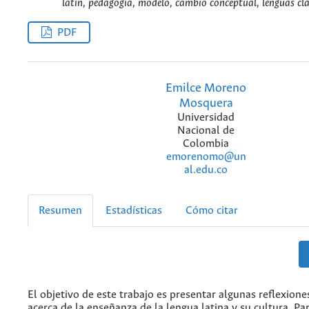
latín, pedagogía, modelo, cambio conceptual, lenguas clá
PDF
Emilce Moreno
Mosquera
Universidad
Nacional de
Colombia
emorenomo@un
al.edu.co
Resumen
Estadísticas
Cómo citar
El objetivo de este trabajo es presentar algunas reflexion
acerca de la enseñanza de la lengua latina y su cultura. Pa