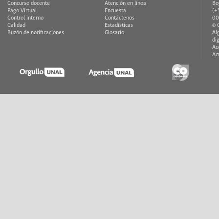
Concurso docente
Atención en línea
Bo
Pago Virtual
Encuesta
(+
Control interno
Contáctenos
00
Calidad
Estadísticas
© 
Buzón de notificaciones
Glosario
Al
di
Ac
Ac