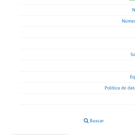
N
Númer
So
Eq
Política de da
Buscar