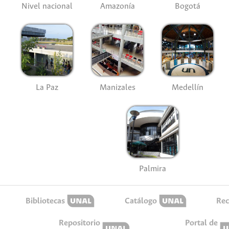
Nivel nacional
Amazonía
Bogotá
La Paz
Manizales
Medellín
Palmira
Bibliotecas
Catálogo
Rec
Repositorio
Portal de