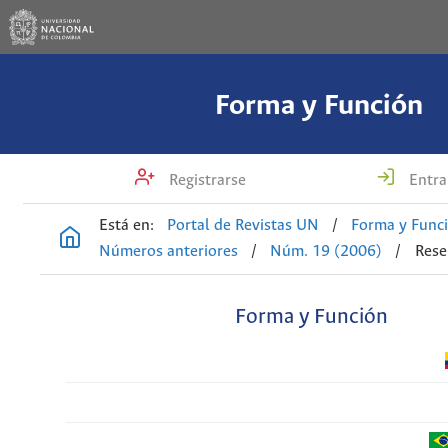
Forma y Función
Registrarse
Entra
Está en:
Portal de Revistas UN
/
Forma y Func
Números anteriores
/
Núm. 19 (2006)
/
Rese
Forma y Función