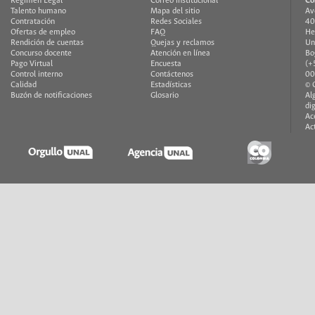
Régimen Legal
Correo institucional
Co
Talento humano
Mapa del sitio
Av
Contratación
Redes Sociales
40
Ofertas de empleo
FAQ
He
Rendición de cuentas
Quejas y reclamos
Un
Concurso docente
Atención en línea
Bo
Pago Virtual
Encuesta
(+
Control interno
Contáctenos
00
Calidad
Estadísticas
© 
Buzón de notificaciones
Glosario
Al
di
Ac
Ac