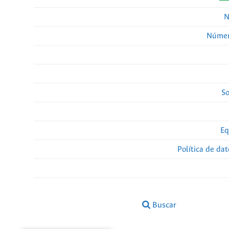
N
Númer
So
Eq
Política de da
Buscar