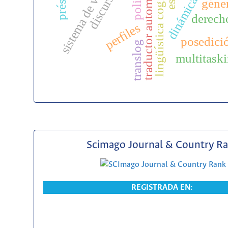
sistema de valoración
lingüística cognitiva
traductor automático
géne
derech
perfiles
posedici
translog
multitask
Scimago Journal & Country R
REGISTRADA EN: