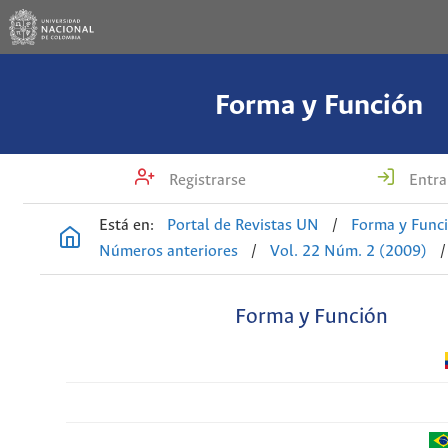
Forma y Función
Registrarse
Entra
Está en:
Portal de Revistas UN
/
Forma y Func
Números anteriores
/
Vol. 22 Núm. 2 (2009)
/
Forma y Función