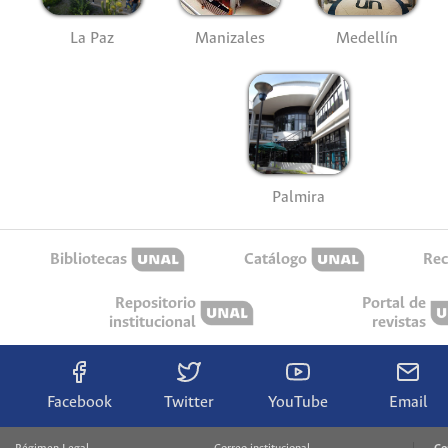
La Paz
Manizales
Medellín
Palmira
Bibliotecas
Catálogo
Rec
Repositorio
Portal de
institucional
revistas
Facebook
Twitter
YouTube
Email