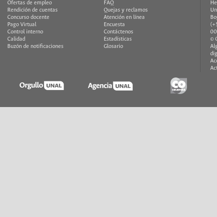
Ofertas de empleo
FAQ
He
Rendición de cuentas
Quejas y reclamos
Un
Concurso docente
Atención en línea
Bo
Pago Virtual
Encuesta
(+
Control interno
Contáctenos
00
Calidad
Estadísticas
© 
Buzón de notificaciones
Glosario
Al
di
Ac
Ac