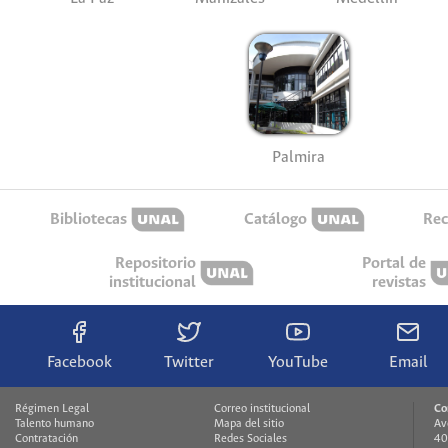
Palmira
Bibliotecas
Catálogo
Rec
Repositorio
Portal de
institucional
revistas
Facebook
Twitter
YouTube
Email
Régimen Legal
Correo institucional
Co
Talento humano
Mapa del sitio
Av
Contratación
Redes Sociales
40