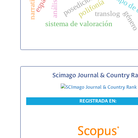
españa
posedición
tipo de
polifonía
translog
géner
sistema de valoración
Scimago Journal & Country R
REGISTRADA EN: