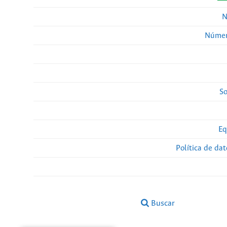
N
Númer
So
Eq
Política de da
Buscar