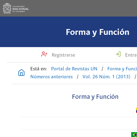
Forma y Función
Registrarse
Entra
Está en:
Portal de Revistas UN
/
Forma y Func
Números anteriores
/
Vol. 26 Núm. 1 (2013)
/
Forma y Función