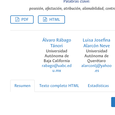
Palabras clave:
posesión, afectación, atribución, alienabilidad, contro
PDF
HTML
Álvaro Rábago
Luisa Josefina
Tánori
Alarcón Neve
Universidad
Universidad
Autónoma de
Autónoma de
Baja California
Querétaro
rabago@uabc.ed
alarconlj@yahoo
u.mx
.es
Resumen
Texto completo HTML
Estadísticas