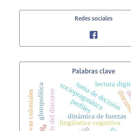
Redes sociales
Palabras clave
lectura digit
toma de decisión
sociopragmática
glotopolítica
análisis del discurso
de
discurs
narrativas coloniales
perfiles
dinámica de fuerzas
lingüística cognitiva