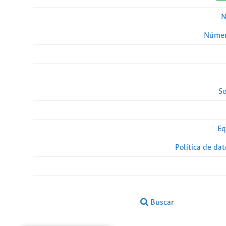
N
Númer
So
Eq
Política de da
Buscar