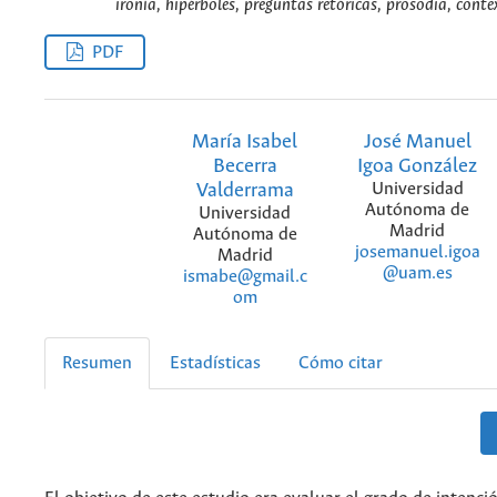
ironía, hipérboles, preguntas retóricas, prosodia, conte
PDF
María Isabel
José Manuel
Becerra
Igoa González
Valderrama
Universidad
Autónoma de
Universidad
Madrid
Autónoma de
josemanuel.igoa
Madrid
@uam.es
ismabe@gmail.c
om
Resumen
Estadísticas
Cómo citar