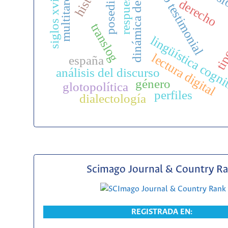
discurso testimonial
dinámica de fuerzas
siglos xviii y xix
posedición
respuestas
multitarea
tipo
derecho
translog
lingüística cogni
lectura digital
españa
análisis del discurso
género
glotopolítica
perfiles
dialectología
Scimago Journal & Country R
REGISTRADA EN: