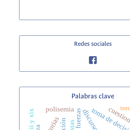
Redes sociales
Palabras clave
ter
polisemia
cuestio
toma de decis
historias