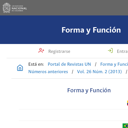
Forma y Función
Registrarse
Entra
Está en:
Portal de Revistas UN
/
Forma y Func
Números anteriores
/
Vol. 26 Núm. 2 (2013)
/
Forma y Función