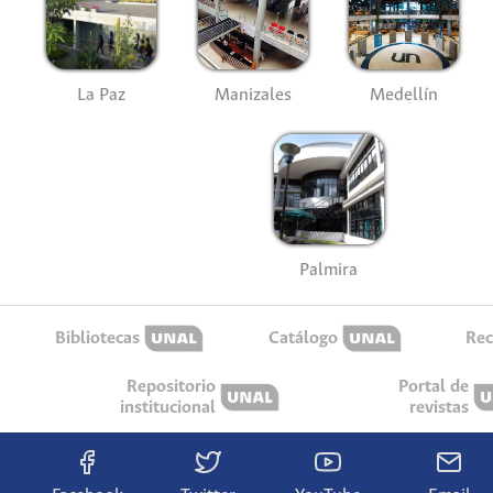
La Paz
Manizales
Medellín
Palmira
Bibliotecas
Catálogo
Rec
Repositorio
Portal de
institucional
revistas