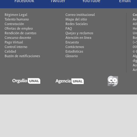
Facebook
Twitter
YouTube
Email
Régimen Legal
Correo institucional
Co
Talento humano
Mapa del sitio
Av
Contratación
Redes Sociales
40
Ofertas de empleo
FAQ
He
Rendición de cuentas
Quejas y reclamos
Un
Concurso docente
Atención en línea
Bo
Pago Virtual
Encuesta
(+
Control interno
Contáctenos
00
Calidad
Estadísticas
© 
Buzón de notificaciones
Glosario
Al
di
Ac
Ac