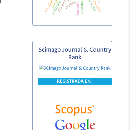
toma de decisión
cuestionario
polisemia
s
perfiles
polifonía
Scimago Journal & Country
Rank
REGISTRADA EN: