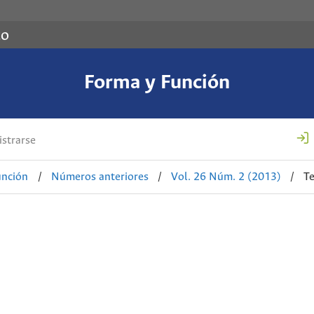
co
Forma y Función
strarse
unción
/
Números anteriores
/
Vol. 26 Núm. 2 (2013)
/
T