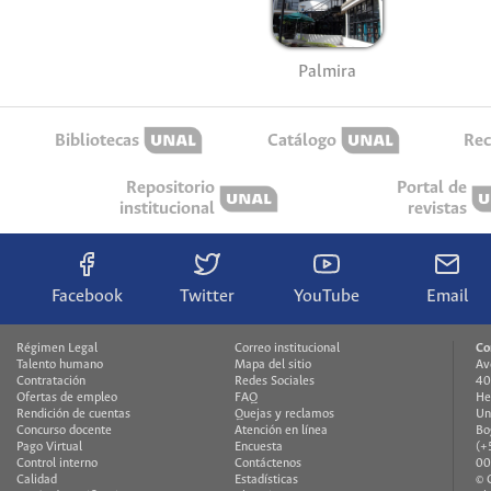
Palmira
Bibliotecas
Catálogo
Rec
Repositorio
Portal de
institucional
revistas
Facebook
Twitter
YouTube
Email
Régimen Legal
Correo institucional
Co
Talento humano
Mapa del sitio
Av
Contratación
Redes Sociales
40
Ofertas de empleo
FAQ
He
Rendición de cuentas
Quejas y reclamos
Un
Concurso docente
Atención en línea
Bo
Pago Virtual
Encuesta
(+
Control interno
Contáctenos
00
Calidad
Estadísticas
© 