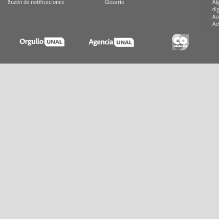
Buzón de notificaciones
Glosario
Al
di
Ac
Ac