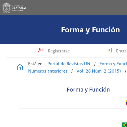
Forma y Función
Registrarse
Entra
Está en:
Portal de Revistas UN
/
Forma y Func
Números anteriores
/
Vol. 28 Núm. 2 (2015)
/
Forma y Función