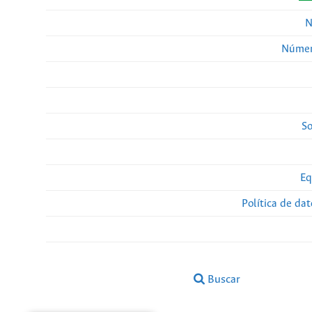
N
Númer
So
Eq
Política de da
Buscar