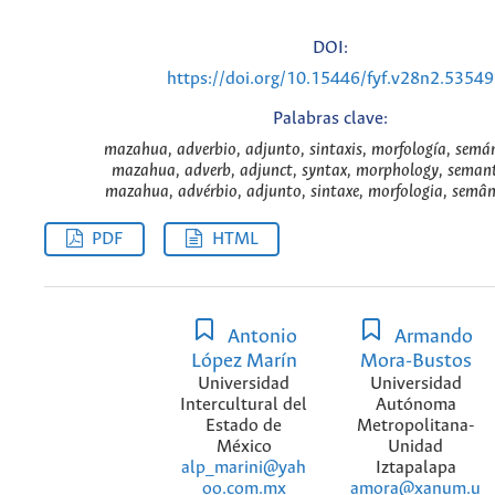
DOI:
https://doi.org/10.15446/fyf.v28n2.53549
Palabras clave:
mazahua, adverbio, adjunto, sintaxis, morfología, semán
mazahua, adverb, adjunct, syntax, morphology, semant
mazahua, advérbio, adjunto, sintaxe, morfologia, semân
PDF
HTML
Antonio
Armando
López Marín
Mora-Bustos
Universidad
Universidad
Intercultural del
Autónoma
Estado de
Metropolitana-
México
Unidad
alp_marini@yah
Iztapalapa
oo.com.mx
amora@xanum.u