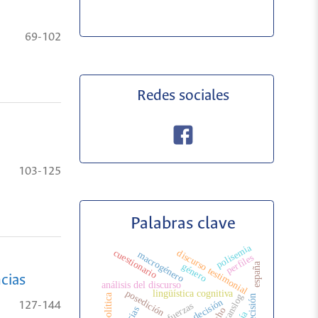
69-102
Redes sociales
103-125
Palabras clave
polisemia
cuestionario
discurso testimonial
macrogénero
perfiles
españa
género
ncias
análisis del discurso
posedición
lingüística cognitiva
translog
glotopolítica
127-144