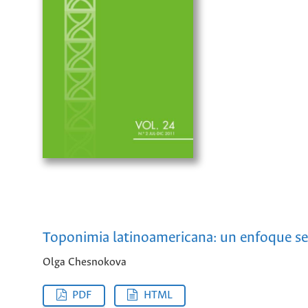
Toponimia latinoamericana: un enfoque s
Olga Chesnokova
PDF
HTML