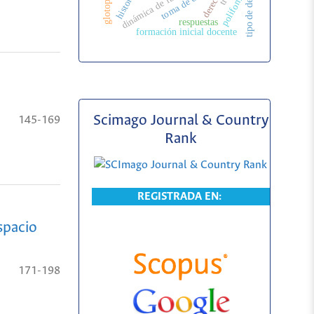
tipo de decisión
toma de decisión
dinámica de fuerzas
historias
derecho
polifonía
respuestas
formación inicial docente
Scimago Journal & Country
145-169
Rank
REGISTRADA EN:
spacio
171-198