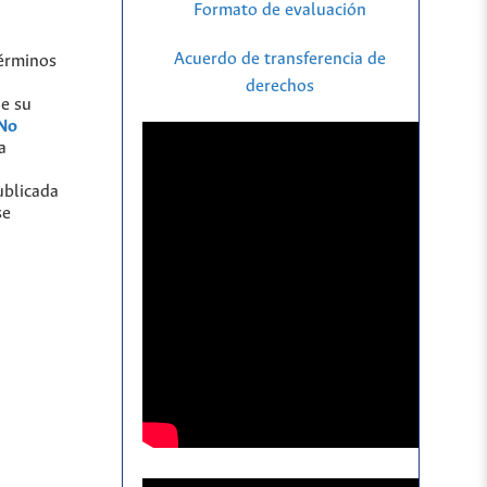
Formato de evaluación
Acuerdo de transferencia de
términos
derechos
de su
 No
a
ublicada
se