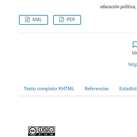
educación política,
XML
PDF
Un
htt
Texto completo XHTML
Referencias
Estadíst