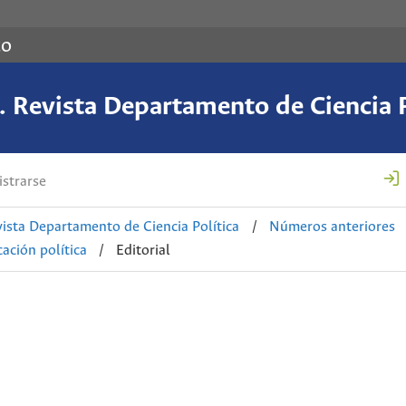
co
 Revista Departamento de Ciencia P
strarse
ista Departamento de Ciencia Política
/
Números anteriores
ación política
/
Editorial