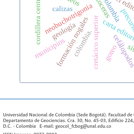
nostoceras
cordillera central
colombia
neobuchotrigonia
calizas
precu
cretácico superior
formación nogales
carta editor
geología
colombia.
cefálopod
municipios
s
goteo
Universidad Nacional de Colombia (Sede Bogotá). Facultad de 
Departamento de Geociencias. Cra. 30, No. 45-03, Edificio 224,
D.C. - Colombia E-mail: geocol_fcbog@unal.edu.co