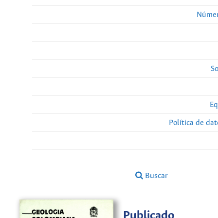
Númer
So
Eq
Política de da
Buscar
Publicado