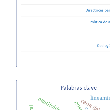
Directrices par
Política de 
Geolog
Palabras clave
lineami
nautiloideos
carta del edi