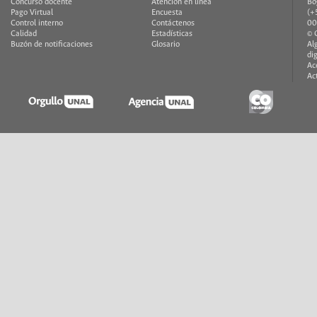
Concurso docente
Atención en línea
Bo
Pago Virtual
Encuesta
(+
Control interno
Contáctenos
00
Calidad
Estadísticas
© 
Buzón de notificaciones
Glosario
Al
di
Ac
Ac