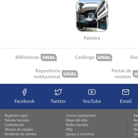
Palmira
Bibliotecas
Catálogo
Rec
Repositorio
Portal de
institucional
revistas
Facebook
Twitter
YouTube
Email
Régimen Legal
Correo institucional
Co
Talento humano
Mapa del sitio
Av
Contratación
Redes Sociales
40
Ofertas de empleo
FAQ
He
Rendición de cuentas
Quejas y reclamos
Un