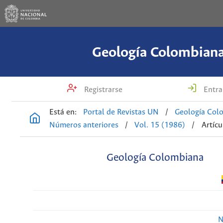
Geología Colombian
Registrarse
Entra
Está en:
Portal de Revistas UN
/
Geología Col
Números anteriores
/
Vol. 15 (1986)
/
Artícu
Geología Colombiana
N