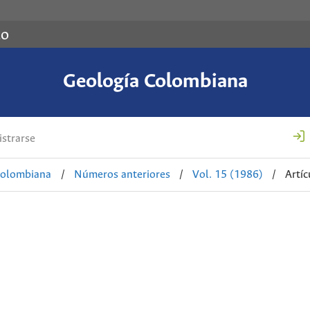
co
Geología Colombiana
strarse
Colombiana
/
Números anteriores
/
Vol. 15 (1986)
/
Artíc