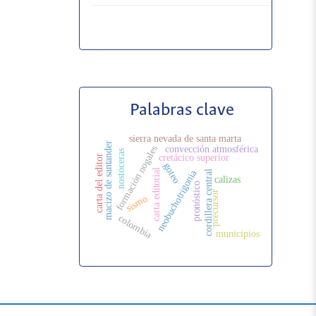
Palabras clave
sierra nevada de santa marta
macizo de santander
formación nogales
convección atmosférica
nostoceras
cretácico superior
carta del editor
goteo
carta editorial
neobuchotrigonia
cordillera central
calizas
pronóstico
precursor
sismo
colombia
municipios