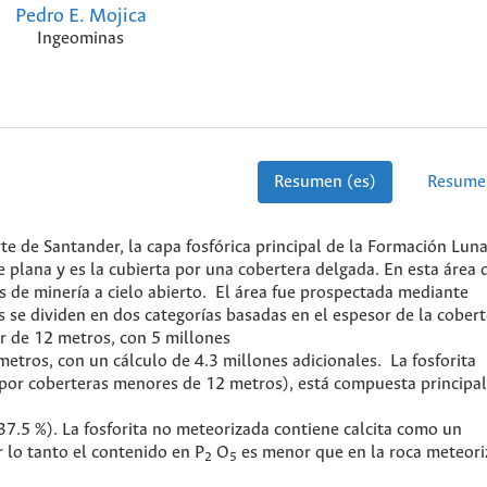
Pedro E. Mojica
Ingeominas
Resumen (es)
Resume
e de Santander, la capa fosfórica principal de la Formación Luna
e plana y es la cubierta por una cobertera delgada. En esta área
 de minería a cielo abierto. El área fue prospectada mediante
s se dividen en dos categorías basadas en el espesor de la cobert
r de 12 metros, con 5 millones
etros, con un cálculo de 4.3 millones adicionales. La fosforita
 por coberteras menores de 12 metros), está compuesta princip
7.5 %). La fosforita no meteorizada contiene calcita como un
lo tanto el contenido en P
O
es menor que en la roca meteori
2
5