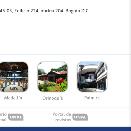
-03, Edificio 224, oficina 204. Bogotá D.C. -
Medellín
Palmira
Orinoquía
orio
Portal de
onal
revistas