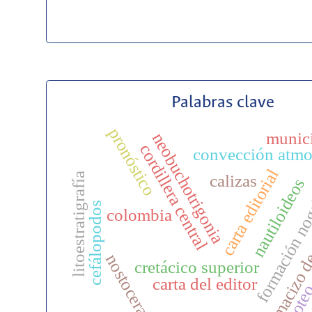
Palabras clave
pronóstico
munic
neobuchotrigonia
cordillera central
convección atmo
carta editorial
litoestratigrafía
calizas
nautiloideos
formación no
macizo de
cefálopodos
colombia
nostoceras
cretácico superior
carta del editor
gote