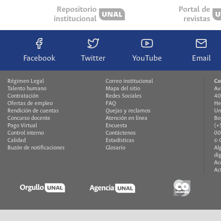
Repositorio
Portal de
institucional
revistas
Facebook
Twitter
YouTube
Email
Régimen Legal
Correo institucional
Co
Talento humano
Mapa del sitio
Av
Contratación
Redes Sociales
40
Ofertas de empleo
FAQ
He
Rendición de cuentas
Quejas y reclamos
Un
Concurso docente
Atención en línea
Bo
Pago Virtual
Encuesta
(+
Control interno
Contáctenos
00
Calidad
Estadísticas
© 
Buzón de notificaciones
Glosario
Al
di
Ac
Ac