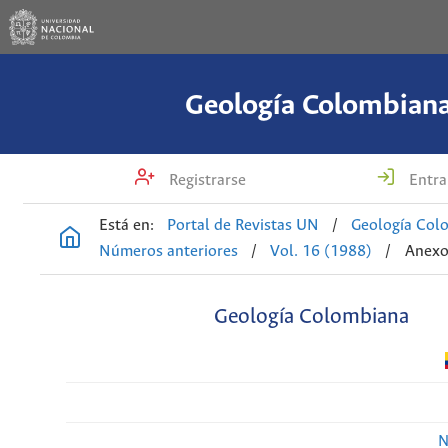
Geología Colombian
Registrarse
Entra
Está en:
Portal de Revistas UN
/
Geología Col
Números anteriores
/
Vol. 16 (1988)
/
Anexo
Geología Colombiana
N