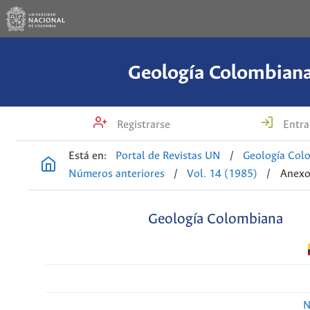
Geología Colombian
Registrarse
Entra
Está en:
Portal de Revistas UN
/
Geología Col
Números anteriores
/
Vol. 14 (1985)
/
Anexo
Geología Colombiana
N