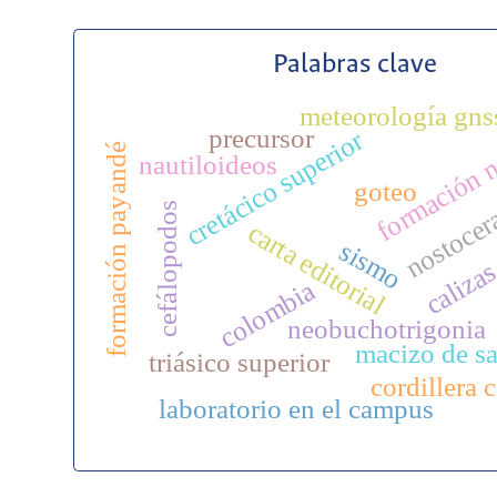
Palabras clave
meteorología gns
formación 
precursor
cretácico superior
formación payandé
nautiloideos
goteo
nostocer
cefálopodos
carta editorial
sismo
caliza
colombia
neobuchotrigonia
macizo de s
triásico superior
cordillera c
laboratorio en el campus