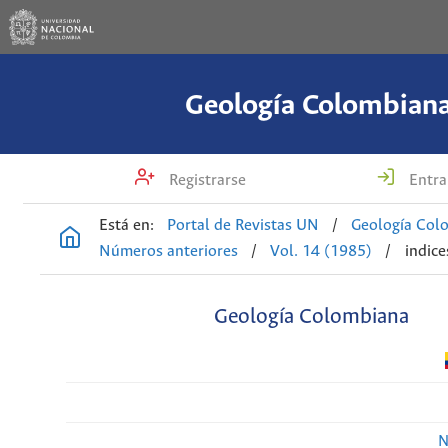
Geología Colombian
Registrarse
Entra
Está en:
Portal de Revistas UN
/
Geología Col
Números anteriores
/
Vol. 14 (1985)
/
indice
Geología Colombiana
N