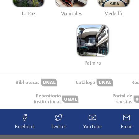
La Paz
Manizales
Medellín
Palmira
Bibliotecas
Catálogo
Rec
Repositorio
Portal de
institucional
revistas
Facebook
Twitter
YouTube
Email