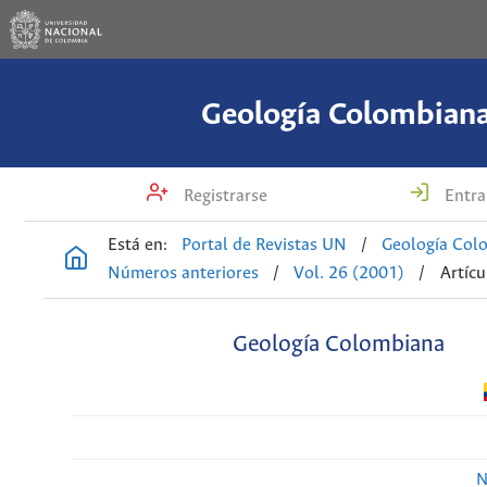
Geología Colombian
Registrarse
Entra
Está en:
Portal de Revistas UN
/
Geología Col
Números anteriores
/
Vol. 26 (2001)
/
Artícu
Geología Colombiana
N