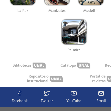
La Paz
Manizales
Medellín
Palmira
Bibliotecas
Catálogo
Rec
Repositorio
Portal de
institucional
revistas
Facebook
Twitter
YouTube
Email