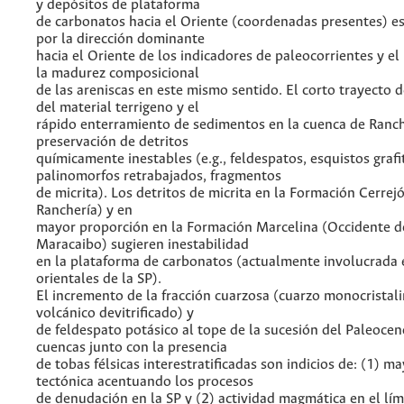
y depósitos de plataforma
de carbonatos hacia el Oriente (coordenadas presentes) e
por la dirección dominante
hacia el Oriente de los indicadores de paleocorrientes y e
la madurez composicional
de las areniscas en este mismo sentido. El corto trayecto 
del material terrigeno y el
rápido enterramiento de sedimentos en la cuenca de Ranch
preservación de detritos
químicamente inestables (e.g., feldespatos, esquistos grafi
palinomorfos retrabajados, fragmentos
de micrita). Los detritos de micrita en la Formación Cerrej
Ranchería) y en
mayor proporción en la Formación Marcelina (Occidente d
Maracaibo) sugieren inestabilidad
en la plataforma de carbonatos (actualmente involucrada 
orientales de la SP).
El incremento de la fracción cuarzosa (cuarzo monocristalin
volcánico devitrificado) y
de feldespato potásico al tope de la sucesión del Paleoce
cuencas junto con la presencia
de tobas félsicas interestratificadas son indicios de: (1) m
tectónica acentuando los procesos
de denudación en la SP y (2) actividad magmática en el lí