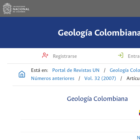
Geología Colombian
Registrarse
Entra
Está en:
Portal de Revistas UN
/
Geología Col
Números anteriores
/
Vol. 32 (2007)
/
Artícu
Geología Colombiana
N