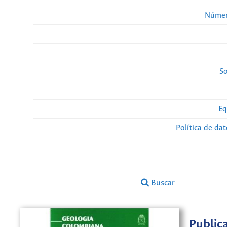
Númer
So
Eq
Política de da
Buscar
Public