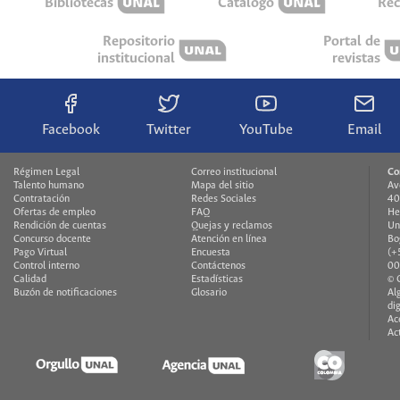
Bibliotecas
Catálogo
Rec
Repositorio
Portal de
institucional
revistas
Facebook
Twitter
YouTube
Email
Régimen Legal
Correo institucional
Co
Talento humano
Mapa del sitio
Av
Contratación
Redes Sociales
40
Ofertas de empleo
FAQ
He
Rendición de cuentas
Quejas y reclamos
Un
Concurso docente
Atención en línea
Bo
Pago Virtual
Encuesta
(+
Control interno
Contáctenos
00
Calidad
Estadísticas
© 
Buzón de notificaciones
Glosario
Al
di
Ac
Ac