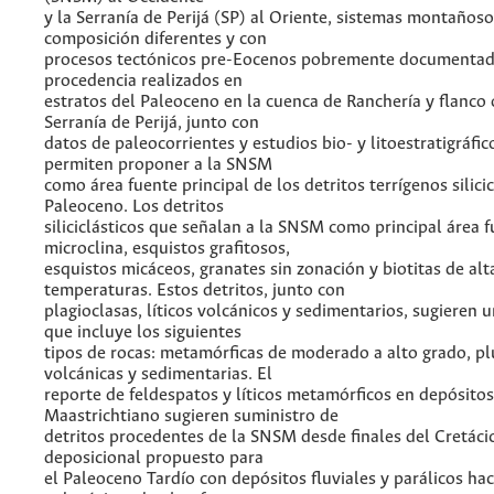
y la Serranía de Perijá (SP) al Oriente, sistemas montaños
composición diferentes y con
procesos tectónicos pre-Eocenos pobremente documentado
procedencia realizados en
estratos del Paleoceno en la cuenca de Ranchería y flanco 
Serranía de Perijá, junto con
datos de paleocorrientes y estudios bio- y litoestratigráfic
permiten proponer a la SNSM
como área fuente principal de los detritos terrígenos silicic
Paleoceno. Los detritos
siliciclásticos que señalan a la SNSM como principal área f
microclina, esquistos grafitosos,
esquistos micáceos, granates sin zonación y biotitas de alt
temperaturas. Estos detritos, junto con
plagioclasas, líticos volcánicos y sedimentarios, sugieren 
que incluye los siguientes
tipos de rocas: metamórficas de moderado a alto grado, pl
volcánicas y sedimentarias. El
reporte de feldespatos y líticos metamórficos en depósitos
Maastrichtiano sugieren suministro de
detritos procedentes de la SNSM desde finales del Cretácic
deposicional propuesto para
el Paleoceno Tardío con depósitos fluviales y parálicos hac