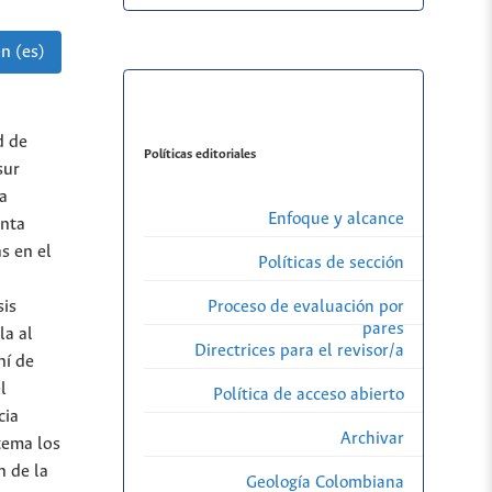
n (es)
d de
Políticas editoriales
sur
la
Enfoque y alcance
enta
s en el
Políticas de sección
Proceso de evaluación por
sis
pares
la al
Directrices para el revisor/a
ní de
l
Política de acceso abierto
cia
Archivar
tema los
n de la
Geología Colombiana