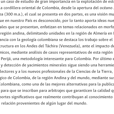
 un caso de estudio de gran importancia en la explotación de est
 la cordillera oriental de Colombia, desde la apertura del océano
a (300 m.a.), el cual se presenta en dos partes, es una visión m
ue en nuestro País es desconocido, por lo tanto aporta ideas nu
nales que se presentan, enfatizan en temas relacionados en morfo
 región andina, delimitando unidades en la región de Almería en
ancia con la geología colombiana se destaca los trabajo sobre el
structura en los Andes del Táchira (Venezuela), ante el impacto d
icos, mediante análisis de casos representativos de esta región
el Perijá, una metodología interesante para Colombia. Por último 
n y detección de yacimientos minerales sigue siendo una herrami
ctores y a los nuevos profesionales de la Ciencias de la Tierra,
gico de Colombia, de la región Andina y del mundo, mediante su
 Colombiana, como una de las mejores alternativas para la public
s para que se inscriban para arbitrajes que garanticen la calidad 
portes significativos que realmente contribuyan al conocimiento 
n relación provenientes de algún lugar del mundo.