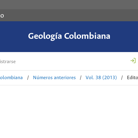
co
Geología Colombiana
strarse
Colombiana
/
Números anteriores
/
Vol. 38 (2013)
/
Edito