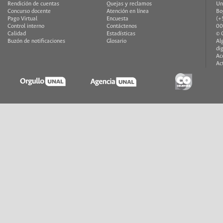
Rendición de cuentas
Quejas y reclamos
Un
Concurso docente
Atención en línea
Bo
Pago Virtual
Encuesta
(+
Control interno
Contáctenos
00
Calidad
Estadísticas
© 
Buzón de notificaciones
Glosario
Al
di
Ac
Ac