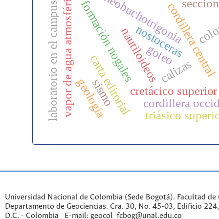
vapor de agua atmosférico
neobuchotrigonia
sección
formación nogales
laboratorio en el campus
cordillera central
col
nostoceras
nautiloideos
goteo
carta editorial
calizas
geología
sismo
cretácico superior
cordillera occi
triásico superi
Universidad Nacional de Colombia (Sede Bogotá). Facultad de 
Departamento de Geociencias. Cra. 30, No. 45-03, Edificio 224,
D.C. - Colombia E-mail: geocol_fcbog@unal.edu.co