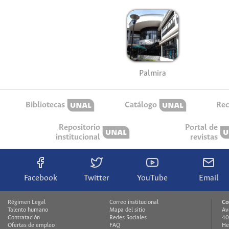
Palmira
Bibliotecas
Catálogo
Rec
Repositorio
Portal de
institucional
revistas
Facebook
Twitter
YouTube
Email
Régimen Legal
Correo institucional
Co
Talento humano
Mapa del sitio
Av
Contratación
Redes Sociales
40
Ofertas de empleo
FAQ
He