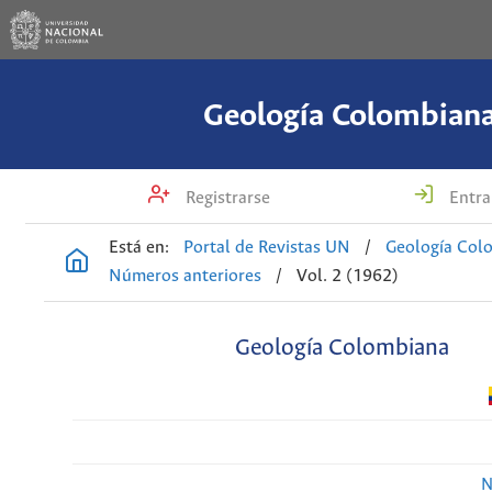
Geología Colombian
Registrarse
Entra
Está en:
Portal de Revistas UN
/
Geología Col
Números anteriores
/
Vol. 2 (1962)
Geología Colombiana
N