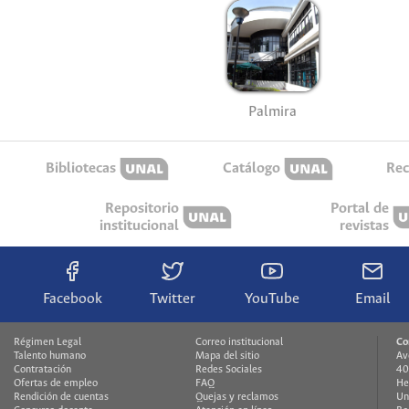
Palmira
Bibliotecas
Catálogo
Rec
Repositorio
Portal de
institucional
revistas
Facebook
Twitter
YouTube
Email
Régimen Legal
Correo institucional
Co
Talento humano
Mapa del sitio
Av
Contratación
Redes Sociales
40
Ofertas de empleo
FAQ
He
Rendición de cuentas
Quejas y reclamos
Un