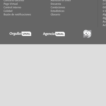
Concurso docente
Atención en línea
Bo
Pago Virtual
Encuesta
(+
Control interno
Contáctenos
00
Calidad
Estadísticas
© 
Buzón de notificaciones
Glosario
Al
di
Ac
Ac