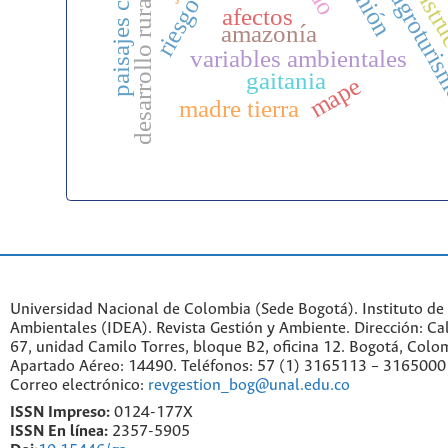
desarrollo rural sostenible
paisajes cafeteros
constru
agroturi
afectos
amazonía
variables ambientales
gaitania
mape
madre tierra
Universidad Nacional de Colombia (Sede Bogotá). Instituto de
Ambientales (IDEA). Revista Gestión y Ambiente. Dirección: C
67, unidad Camilo Torres, bloque B2, oficina 12. Bogotá, Colo
Apartado Aéreo: 14490. Teléfonos: 57 (1) 3165113 – 3165000
Correo electrónico:
revgestion_bog@unal.edu.co
ISSN Impreso:
0124-177X
ISSN En línea:
2357-5905