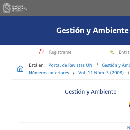
Gestión y Ambiente
Registrarse
Entra
Está en:
Portal de Revistas UN
/
Gestión y Am
Números anteriores
/
Vol. 11 Núm. 3 (2008)
/
Gestión y Ambiente
N