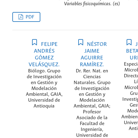
Variables fisicoquímicas. (es)
PDF
FELIPE
NÉSTOR
J
ANDRÉS
JAIME
BET
GÓMEZ
AGUIRRE
UR
VELÁSQUEZ.
RAMÍREZ.
Especi
Microb
Biólogo. Grupo
Dr. Rer. Nat. en
Direct
de Investigación
Ciencias
L
en Gestión y
Naturales. Grupo
Microb
Modelación
de Investigación
Gru
Ambiental, GAIA,
en Gestión y
Investi
Universidad de
Modelación
Ges
Antioquia
Ambiental, GAIA;
Mode
Profesor
Ambient
Asociado de la
Univer
Facultad de
Anti
Ingeniería,
Universidad de