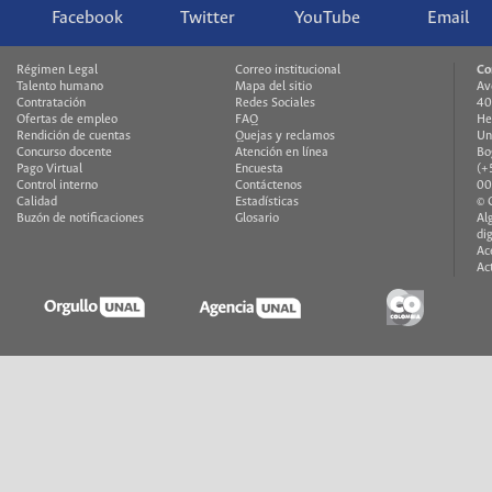
Facebook
Twitter
YouTube
Email
Régimen Legal
Correo institucional
Co
Talento humano
Mapa del sitio
Av
Contratación
Redes Sociales
40
Ofertas de empleo
FAQ
He
Rendición de cuentas
Quejas y reclamos
Un
Concurso docente
Atención en línea
Bo
Pago Virtual
Encuesta
(+
Control interno
Contáctenos
00
Calidad
Estadísticas
© 
Buzón de notificaciones
Glosario
Al
di
Ac
Ac