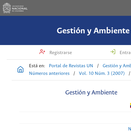
Gestión y Ambiente
Registrarse
Entra
Está en:
Portal de Revistas UN
/
Gestión y Am
Números anteriores
/
Vol. 10 Núm. 3 (2007)
/
Gestión y Ambiente
N