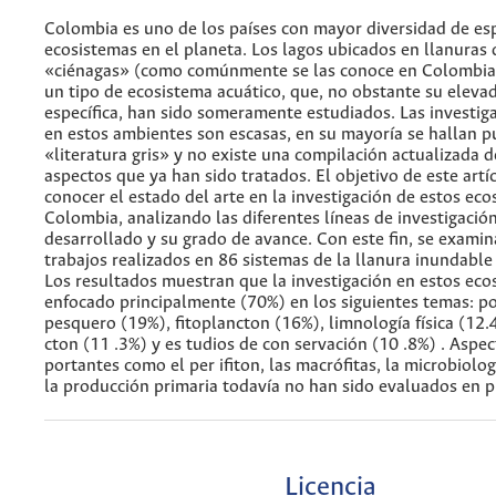
Colombia es uno de los países con mayor diversidad de esp
ecosistemas en el planeta. Los lagos ubicados en llanuras
«ciénagas» (como comúnmente se las conoce en Colombi
un tipo de ecosistema acuático, que, no obstante su eleva
específica, han sido someramente estudiados. Las investig
en estos ambientes son escasas, en su mayoría se hallan p
«literatura gris» y no existe una compilación actualizada d
aspectos que ya han sido tratados. El objetivo de este artí
conocer el estado del arte en la investigación de estos ec
Colombia, analizando las diferentes líneas de investigació
desarrollado y su grado de avance. Con este fin, se exami
trabajos realizados en 86 sistemas de la llanura inundabl
Los resultados muestran que la investigación en estos eco
enfocado principalmente (70%) en los siguientes temas: po
pesquero (19%), fitoplancton (16%), limnología física (12.
cton (11 .3%) y es tudios de con servación (10 .8%) . Aspe
portantes como el per ifiton, las macrófitas, la microbiolo
la producción primaria todavía no han sido evaluados en 
Licencia