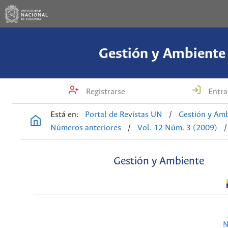
Gestión y Ambiente
Registrarse
Entra
Está en:
Portal de Revistas UN
/
Gestión y Am
Números anteriores
/
Vol. 12 Núm. 3 (2009)
/
Gestión y Ambiente
N