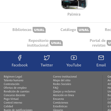
Palmira
Bibliotecas
Catálogo
Rec
Repositorio
Portal de
institucional
revistas
Facebook
Twitter
YouTube
Email
Régimen Legal
Correo institucional
Co
Talento humano
Mapa del sitio
Av
Contratación
Redes Sociales
40
Ofertas de empleo
FAQ
He
Rendición de cuentas
Quejas y reclamos
Un
Concurso docente
Atención en línea
Bo
Pago Virtual
Encuesta
(+
Control interno
Contáctenos
00
Calidad
Estadísticas
© 
Buzón de notificaciones
Glosario
Al