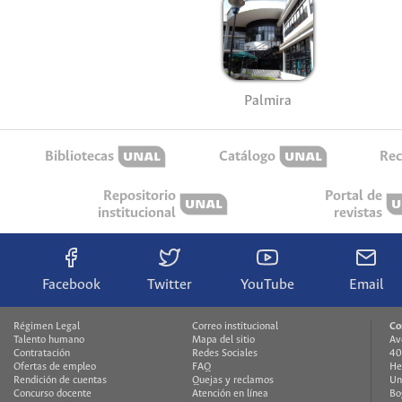
Palmira
Bibliotecas
Catálogo
Rec
Repositorio
Portal de
institucional
revistas
Facebook
Twitter
YouTube
Email
Régimen Legal
Correo institucional
Co
Talento humano
Mapa del sitio
Av
Contratación
Redes Sociales
40
Ofertas de empleo
FAQ
He
Rendición de cuentas
Quejas y reclamos
Un
Concurso docente
Atención en línea
Bo