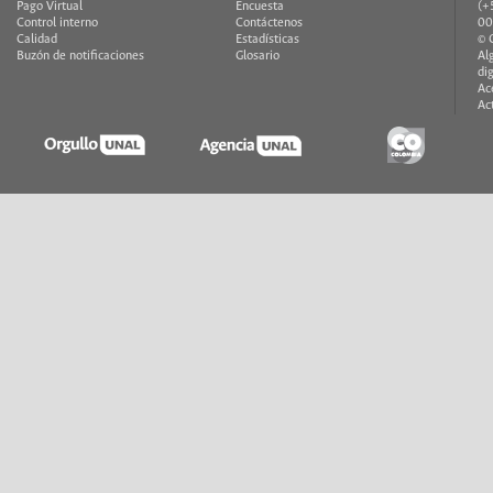
Pago Virtual
Encuesta
(+
Control interno
Contáctenos
00
Calidad
Estadísticas
© 
Buzón de notificaciones
Glosario
Al
di
Ac
Ac