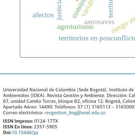
territorio
riesgo a
afectos
aeronaves
agroturismo
territorios en posconflict
Universidad Nacional de Colombia (Sede Bogotá). Instituto de
Ambientales (IDEA). Revista Gestión y Ambiente. Dirección: C
67, unidad Camilo Torres, bloque B2, oficina 12. Bogotá, Colo
Apartado Aéreo: 14490. Teléfonos: 57 (1) 3165113 – 3165000
Correo electrónico:
revgestion_bog@unal.edu.co
ISSN Impreso:
0124-177X
ISSN En línea:
2357-5905
Doi:
10.15446/ga