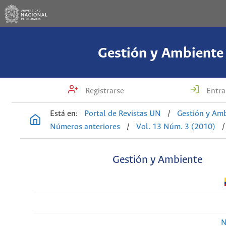
Gestión y Ambiente
Registrarse
Entra
Está en:
Portal de Revistas UN
/
Gestión y Am
Números anteriores
/
Vol. 13 Núm. 3 (2010)
/
Gestión y Ambiente
N