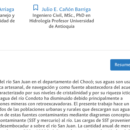
Arriaga
Julio E. Cañón Barriga
Manejo y
Ingeniero Civil, MSc., PhD en
sidad de
Hidrología Profesor Universidad
de Antioquia
Resume
 del río San Juan en el departamento del Chocó; sus aguas son us
sca artesanal, de navegación y como fuente abastecedora del acu
racterizado por sus niveles de cristalinidad y por su riqueza icti
l agua del río Condoto ha disminuido debido principalmente a
ciones mineras con retroexcavadoras. El presente trabajo hace un 
lados de las poblaciones urbanas y rurales que descargan sus agua
ción de estas fuentes contaminantes mediante diagramas conceptu
contaminante (SST y mercurio) al río. Las cargas de SST provenie
 desembocadur a sobre el río San Juan. La cantidad anual de mer