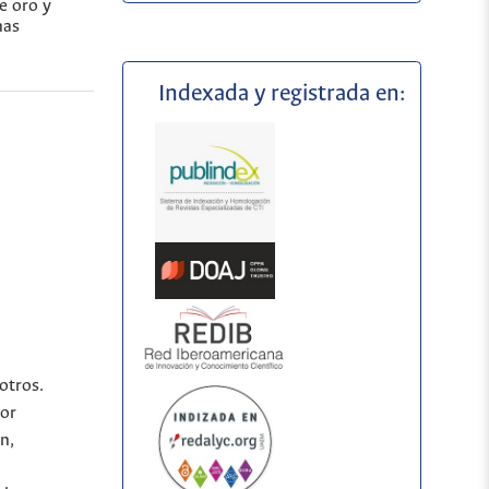
e oro y
nas
Indexada y registrada en:
otros.
por
n,