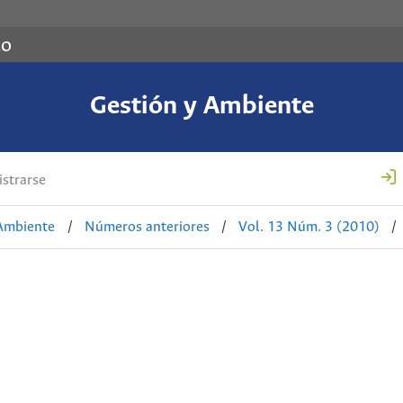
co
Gestión y Ambiente
strarse
 Ambiente
/
Números anteriores
/
Vol. 13 Núm. 3 (2010)
/