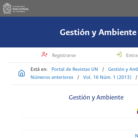
Gestión y Ambiente
Registrarse
Entra
Está en:
Portal de Revistas UN
/
Gestión y Am
Números anteriores
/
Vol. 16 Núm. 1 (2013)
/
Gestión y Ambiente
N