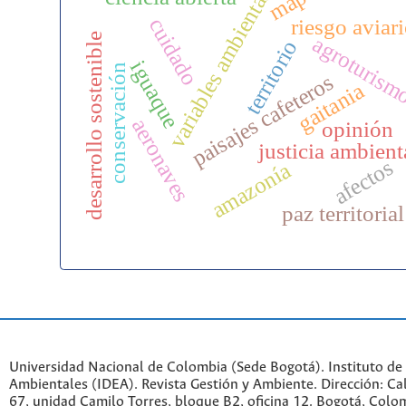
variables ambientales
mape
cuidado
riesgo aviar
desarrollo sostenible
agroturis
territorio
iguaque
conservación
paisajes cafeteros
gaitania
aeronaves
opinión
justicia ambient
afectos
amazonía
paz territorial
Universidad Nacional de Colombia (Sede Bogotá). Instituto de
Ambientales (IDEA). Revista Gestión y Ambiente. Dirección: C
67, unidad Camilo Torres, bloque B2, oficina 12. Bogotá, Colo