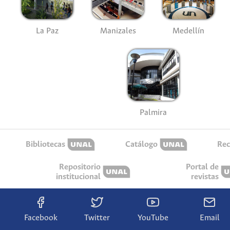
La Paz
Manizales
Medellín
Palmira
Bibliotecas
Catálogo
Rec
Repositorio
Portal de
institucional
revistas
Facebook
Twitter
YouTube
Email