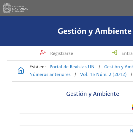
Gestión y Ambiente
Registrarse
Entra
Está en:
Portal de Revistas UN
/
Gestión y Am
Números anteriores
/
Vol. 15 Núm. 2 (2012)
/
Gestión y Ambiente
N