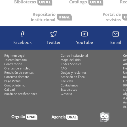
Bibliotecas
Catálogo
Rec
Repositorio
Portal de
institucional
revistas
Facebook
Twitter
YouTube
Email
Régimen Legal
Correo institucional
Co
Talento humano
Mapa del sitio
Av
Contratación
Redes Sociales
40
Ofertas de empleo
FAQ
He
Rendición de cuentas
Quejas y reclamos
Un
Concurso docente
Atención en línea
Bo
Pago Virtual
Encuesta
(+
Control interno
Contáctenos
00
Calidad
Estadísticas
© 
Buzón de notificaciones
Glosario
Al
di
Ac
Ac