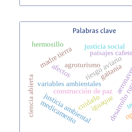
Palabras clave
hermosillo
justicia social
madre tierra
paisajes cafet
desarrollo rur
riesgo aviario
agroturismo
afectos
gaitania
aeronav
ciencia abierta
variables ambientales
construcción de paz
te
justicia ambiental
cuidado
iguaque
medicamento
op