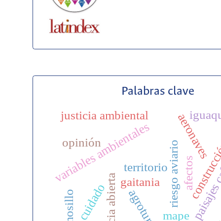
Palabras clave
iguaq
construcci
justicia ambiental
aeronaves
variables ambientales
opinión
riesgo aviario
paisajes 
afectos
territorio
ciencia abierta
gaitania
cuidado
agroturismo
hermosillo
mape