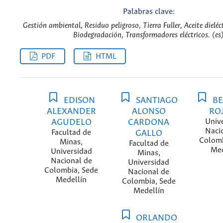
Palabras clave:
Gestión ambiental, Residuo peligroso, Tierra Fuller, Aceite dieléc
Biodegradación, Transformadores eléctricos. (es
PDF
HTML
EDISON
SANTIAGO
BE
ALEXANDER
ALONSO
RO
AGUDELO
CARDONA
Univ
Naci
Facultad de
GALLO
Colomb
Minas,
Facultad de
Med
Universidad
Minas,
Nacional de
Universidad
Colombia, Sede
Nacional de
Medellín
Colombia, Sede
Medellín
ORLANDO