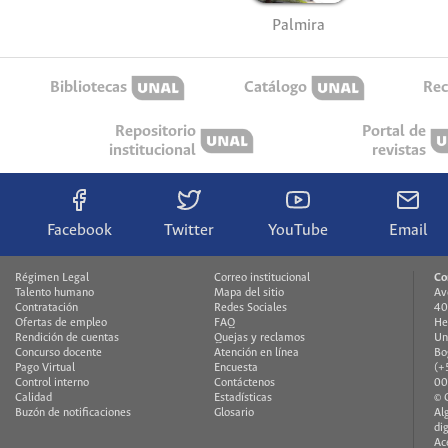
Palmira
Bibliotecas
Catálogo
Rec
Repositorio
Portal de
institucional
revistas
Facebook
Twitter
YouTube
Email
Régimen Legal
Correo institucional
Co
Talento humano
Mapa del sitio
Av
Contratación
Redes Sociales
40
Ofertas de empleo
FAQ
He
Rendición de cuentas
Quejas y reclamos
Un
Concurso docente
Atención en línea
Bo
Pago Virtual
Encuesta
(+
Control interno
Contáctenos
00
Calidad
Estadísticas
© 
Buzón de notificaciones
Glosario
Al
di
Ac