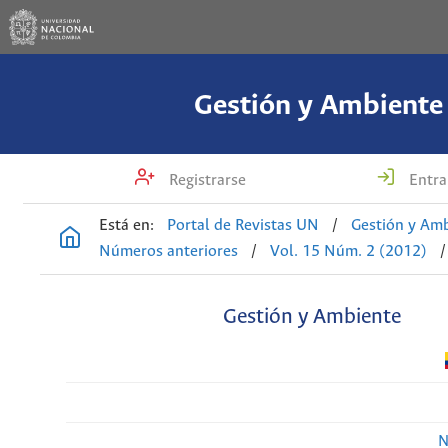
Gestión y Ambiente
Registrarse
Entra
Está en:
Portal de Revistas UN
/
Gestión y Am
Números anteriores
/
Vol. 15 Núm. 2 (2012)
/
Gestión y Ambiente
N