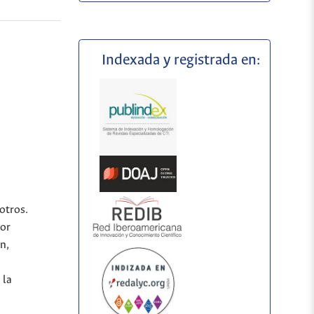
Indexada y registrada en:
otros.
por
n,
 la