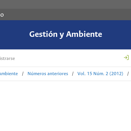
co
Gestión y Ambiente
strarse
 Ambiente
/
Números anteriores
/
Vol. 15 Núm. 2 (2012)
/