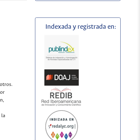
Indexada y registrada en:
otros.
por
n,
 la