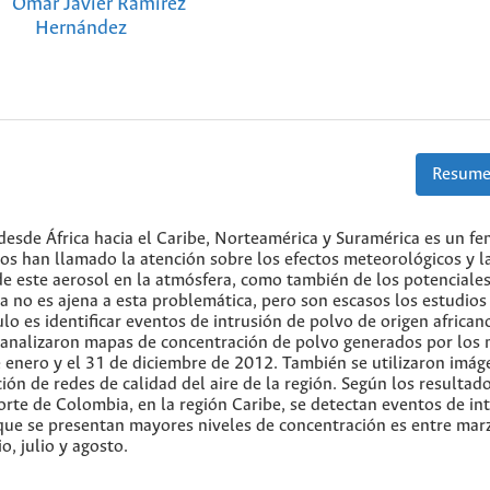
Omar Javier Ramírez
Hernández
Resume
 desde África hacia el Caribe, Norteamérica y Suramérica es un 
dios han llamado la atención sobre los efectos meteorológicos y l
 de este aerosol en la atmósfera, como también de los potenciales
 no es ajena a esta problemática, pero son escasos los estudios
culo es identificar eventos de intrusión de polvo de origen african
analizaron mapas de concentración de polvo generados por los
enero y el 31 de diciembre de 2012. También se utilizaron imág
ón de redes de calidad del aire de la región. Según los resultad
orte de Colombia, en la región Caribe, se detectan eventos de in
 que se presentan mayores niveles de concentración es entre mar
, julio y agosto.