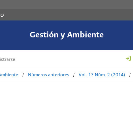
co
Gestión y Ambiente
strarse
 Ambiente
/
Números anteriores
/
Vol. 17 Núm. 2 (2014)
/