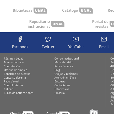
Bibliotecas
Catálogo
Rec
Repositorio
Portal de
institucional
revistas
Facebook
Twitter
YouTube
Email
Régimen Legal
Correo institucional
Co
Talento humano
Mapa del sitio
Av
Contratación
Redes Sociales
40
Ofertas de empleo
FAQ
He
Rendición de cuentas
Quejas y reclamos
Un
Concurso docente
Atención en línea
Bo
Pago Virtual
Encuesta
(+
Control interno
Contáctenos
00
Calidad
Estadísticas
© 
Buzón de notificaciones
Glosario
Al
di
Ac
Ac