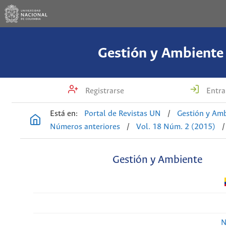
Gestión y Ambiente
Registrarse
Entra
Está en:
Portal de Revistas UN
/
Gestión y Am
Números anteriores
/
Vol. 18 Núm. 2 (2015)
/
Gestión y Ambiente
N