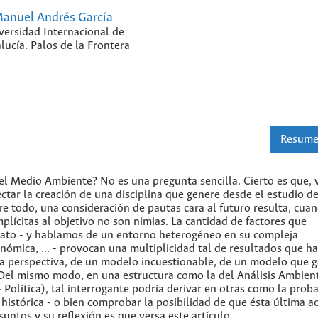
anuel Andrés García
versidad Internacional de
lucía. Palos de la Frontera
Resume
el Medio Ambiente? No es una pregunta sencilla. Cierto es que, v
ctar la creación de una disciplina que genere desde el estudio de
e todo, una consideración de pautas cara al futuro resulta, cua
mplícitas al objetivo no son nimias. La cantidad de factores que
ato - y hablamos de un entorno heterogéneo en su compleja
nómica, ... - provocan una multiplicidad tal de resultados que h
a perspectiva, de un modelo incuestionable, de un modelo que g
. Del mismo modo, en una estructura como la del Análisis Ambien
 Política), tal interrogante podría derivar en otras como la prob
histórica - o bien comprobar la posibilidad de que ésta última a
untos y su reflexión es que versa este artículo.