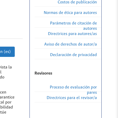
Costos de publicación
Normas de ética para autores
Parámetros de citación de
autores
Directrices para autores/as
Aviso de derechos de autor/a
n (es)
Declaración de privacidad
ista la
l
Revisores
ndo
Proceso de evaluación por
acen
pares
arantice
Directrices para el revisor/a
tal por
abilidad
ctúe