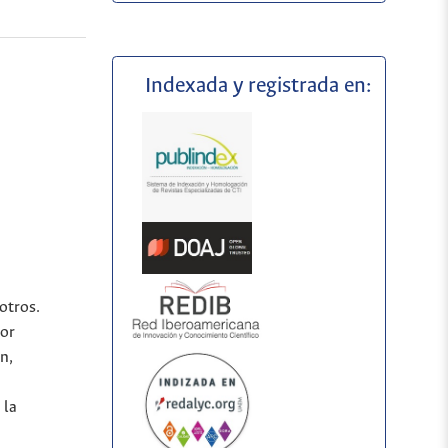
Indexada y registrada en:
otros.
por
n,
 la