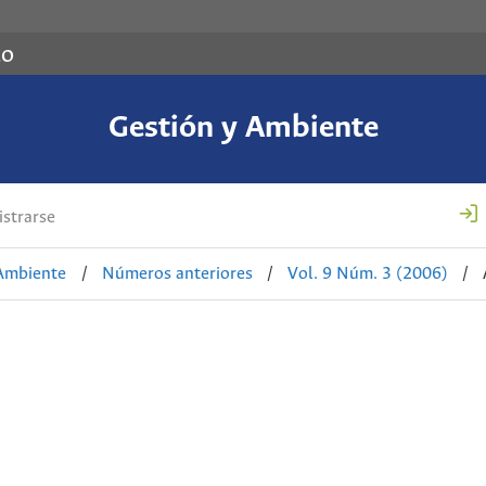
co
Gestión y Ambiente
strarse
 Ambiente
/
Números anteriores
/
Vol. 9 Núm. 3 (2006)
/