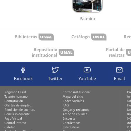
Palmira
Bibliotecas
Catálogo
Rec
Repositorio
Portal de
institucional
revistas
Facebook
Twitter
YouTube
Email
Régimen Legal
Correo institucional
Co
Talento humano
Mapa del sitio
Av
Contratación
Redes Sociales
40
Ofertas de empleo
FAQ
He
Rendición de cuentas
Quejas y reclamos
Un
Concurso docente
Atención en línea
Bo
Pago Virtual
Encuesta
(+
Control interno
Contáctenos
00
Calidad
Estadísticas
© 