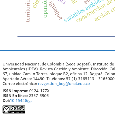
variables ambientales
construcción de 
acción c
opinión
iguaque
Universidad Nacional de Colombia (Sede Bogotá). Instituto de
Ambientales (IDEA). Revista Gestión y Ambiente. Dirección: C
67, unidad Camilo Torres, bloque B2, oficina 12. Bogotá, Colo
Apartado Aéreo: 14490. Teléfonos: 57 (1) 3165113 – 3165000
Correo electrónico:
revgestion_bog@unal.edu.co
ISSN Impreso:
0124-177X
ISSN En línea:
2357-5905
Doi:
10.15446/ga