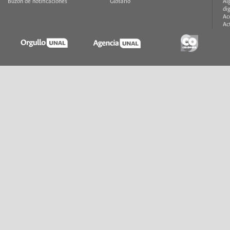
Buzón de notificaciones
Glosario
Al
di
Ac
Ac