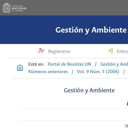
Gestión y Ambiente
Registrarse
Entra
Está en:
Portal de Revistas UN
/
Gestión y Am
Números anteriores
/
Vol. 9 Núm. 3 (2006)
/
Gestión y Ambiente
N