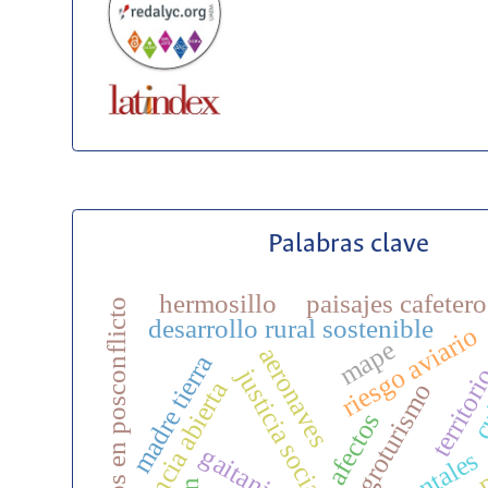
Palabras clave
hermosillo
paisajes cafetero
territorios en posconflicto
desarrollo rural sostenible
riesgo aviario
mape
aeronaves
madre tierra
cu
justicia social
territor
ciencia abierta
agroturismo
afectos
gaitania