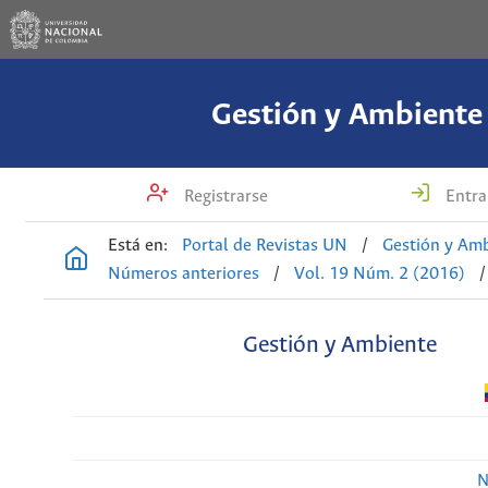
Gestión y Ambiente
Registrarse
Entra
Está en:
Portal de Revistas UN
/
Gestión y Am
Números anteriores
/
Vol. 19 Núm. 2 (2016)
/
Gestión y Ambiente
N