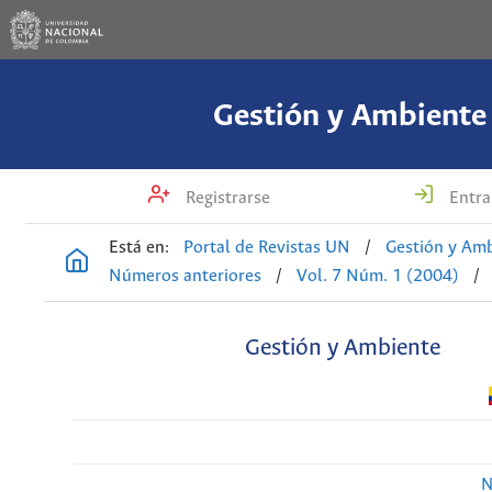
Gestión y Ambiente
Registrarse
Entra
Está en:
Portal de Revistas UN
/
Gestión y Am
Números anteriores
/
Vol. 7 Núm. 1 (2004)
/
Gestión y Ambiente
N