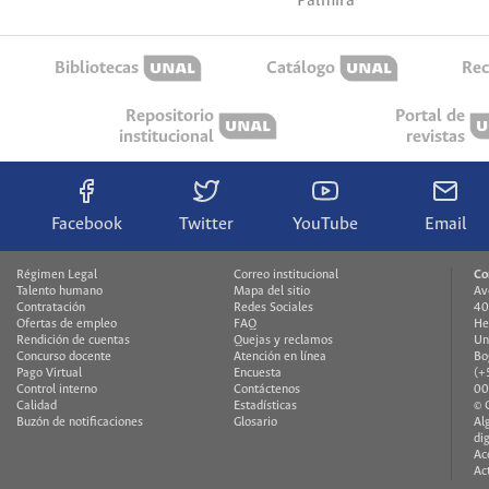
Palmira
Bibliotecas
Catálogo
Rec
Repositorio
Portal de
institucional
revistas
Facebook
Twitter
YouTube
Email
Régimen Legal
Correo institucional
Co
Talento humano
Mapa del sitio
Av
Contratación
Redes Sociales
40
Ofertas de empleo
FAQ
He
Rendición de cuentas
Quejas y reclamos
Un
Concurso docente
Atención en línea
Bo
Pago Virtual
Encuesta
(+
Control interno
Contáctenos
00
Calidad
Estadísticas
© 
Buzón de notificaciones
Glosario
Al
di
Ac
Ac