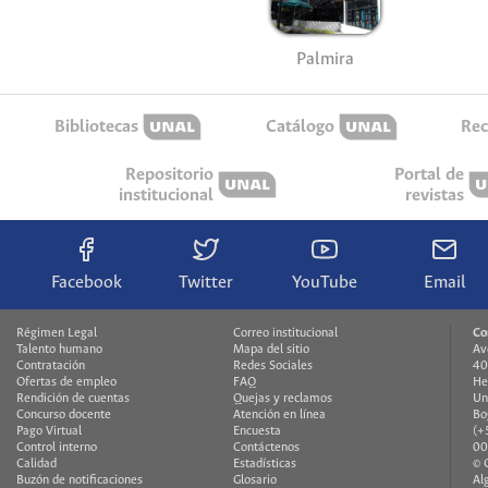
Palmira
Bibliotecas
Catálogo
Rec
Repositorio
Portal de
institucional
revistas
Facebook
Twitter
YouTube
Email
Régimen Legal
Correo institucional
Co
Talento humano
Mapa del sitio
Av
Contratación
Redes Sociales
40
Ofertas de empleo
FAQ
He
Rendición de cuentas
Quejas y reclamos
Un
Concurso docente
Atención en línea
Bo
Pago Virtual
Encuesta
(+
Control interno
Contáctenos
00
Calidad
Estadísticas
© 
Buzón de notificaciones
Glosario
Al