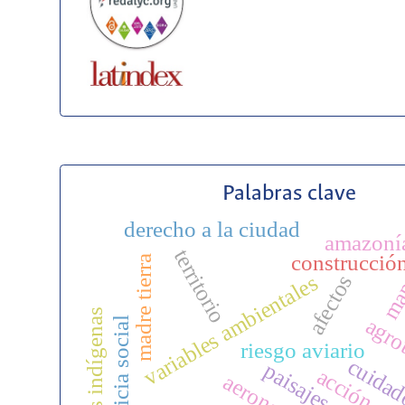
Palabras clave
derecho a la ciudad
amazoní
territorio
construcció
madre tierra
ma
variables ambientales
afectos
pueblos indígenas
agro
justicia social
riesgo aviario
cuida
aeronaves