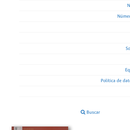
N
Númer
So
Eq
Política de da
Buscar