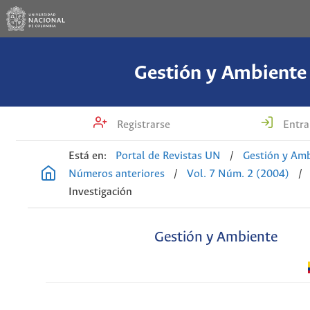
Gestión y Ambiente
Registrarse
Entra
Está en:
Portal de Revistas UN
/
Gestión y Am
Números anteriores
/
Vol. 7 Núm. 2 (2004)
/
Investigación
Gestión y Ambiente