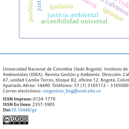
paisajes cafetero
acción col
gaitania
iguaque
justicia ambiental
accesibilidad universal
Universidad Nacional de Colombia (Sede Bogotá). Instituto de
Ambientales (IDEA). Revista Gestión y Ambiente. Dirección: C
67, unidad Camilo Torres, bloque B2, oficina 12. Bogotá, Colo
Apartado Aéreo: 14490. Teléfonos: 57 (1) 3165113 – 3165000
Correo electrónico:
revgestion_bog@unal.edu.co
ISSN Impreso:
0124-177X
ISSN En línea:
2357-5905
Doi:
10.15446/ga