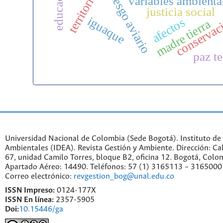
riesgo aviario
territorio
variables ambienta
justicia social
conservac
iguaque
afectos
madre tierra
paz te
Universidad Nacional de Colombia (Sede Bogotá). Instituto de
Ambientales (IDEA). Revista Gestión y Ambiente. Dirección: C
67, unidad Camilo Torres, bloque B2, oficina 12. Bogotá, Colo
Apartado Aéreo: 14490. Teléfonos: 57 (1) 3165113 – 3165000
Correo electrónico:
revgestion_bog@unal.edu.co
ISSN Impreso:
0124-177X
ISSN En línea:
2357-5905
Doi:
10.15446/ga