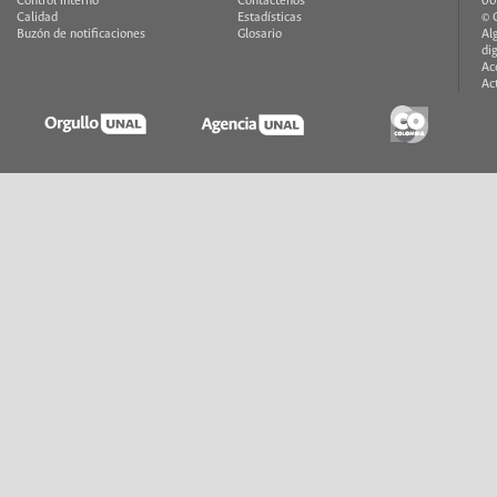
Control interno
Contáctenos
00
Calidad
Estadísticas
© 
Buzón de notificaciones
Glosario
Al
di
Ac
Ac