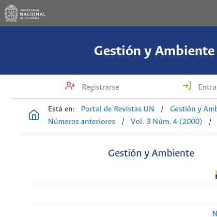
Gestión y Ambiente
Registrarse
Entra
Está en:
Portal de Revistas UN
/
Gestión y Am
Números anteriores
/
Vol. 3 Núm. 4 (2000)
/
Gestión y Ambiente
N