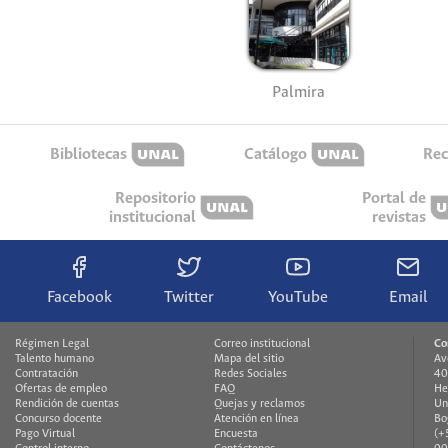
Palmira
Bibliotecas
Catálogo
Rec
Repositorio
Portal de
institucional
revistas
Facebook
Twitter
YouTube
Email
Régimen Legal
Correo institucional
Co
Talento humano
Mapa del sitio
Av
Contratación
Redes Sociales
40
Ofertas de empleo
FAQ
He
Rendición de cuentas
Quejas y reclamos
Un
Concurso docente
Atención en línea
Bo
Pago Virtual
Encuesta
(+