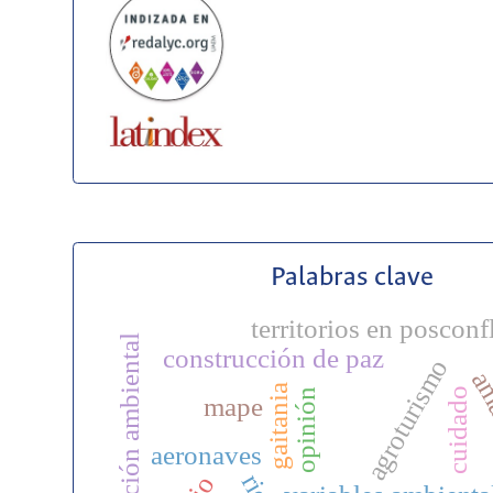
Palabras clave
territorios en posconf
educación ambiental
construcción de paz
agroturismo
am
gaitania
cuidado
opinión
mape
aeronaves