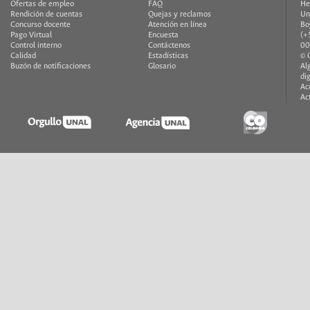
Ofertas de empleo
FAQ
He
Rendición de cuentas
Quejas y reclamos
Un
Concurso docente
Atención en línea
Bo
Pago Virtual
Encuesta
(+
Control interno
Contáctenos
00
Calidad
Estadísticas
© 
Buzón de notificaciones
Glosario
Al
di
Ac
Ac