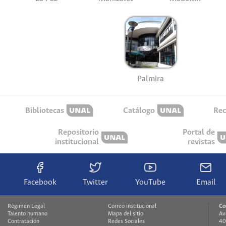
Palmira
Bibliotecas
Catálogo
Rec
Repositorio
Portal de
institucional
revistas
Facebook
Twitter
YouTube
Email
Régimen Legal
Correo institucional
Co
Talento humano
Mapa del sitio
Av
Contratación
Redes Sociales
40