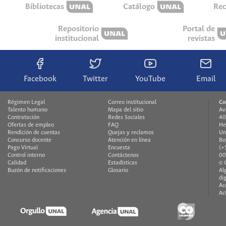
Bibliotecas
Catálogo
Rec
Repositorio
Portal de
institucional
revistas
Facebook
Twitter
YouTube
Email
Régimen Legal
Correo institucional
Co
Talento humano
Mapa del sitio
Av
Contratación
Redes Sociales
40
Ofertas de empleo
FAQ
He
Rendición de cuentas
Quejas y reclamos
Un
Concurso docente
Atención en línea
Bo
Pago Virtual
Encuesta
(+
Control interno
Contáctenos
00
Calidad
Estadísticas
© 
Buzón de notificaciones
Glosario
Al
di
Ac
Ac