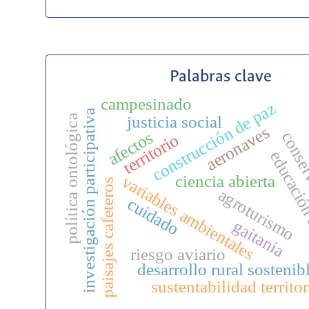
Palabras clave
campesinado
construcción de paz
investigación participativa
justicia social
política ontológica
aeronaves
afectos
conse
territorio
educación
ciencia abierta
variables ambientales
paisajes cafeteros
agroturismo
cuidado
gaitania
riesgo aviario
desarrollo rural sostenib
sustentabilidad territor