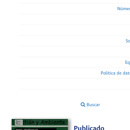
Númer
So
Eq
Política de da
Buscar
Publicado