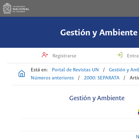
Gestión y Ambiente
Registrarse
Entra
Está en:
Portal de Revistas UN
/
Gestión y Am
Números anteriores
/
2000: SEPARATA
/
Artí
Gestión y Ambiente
N