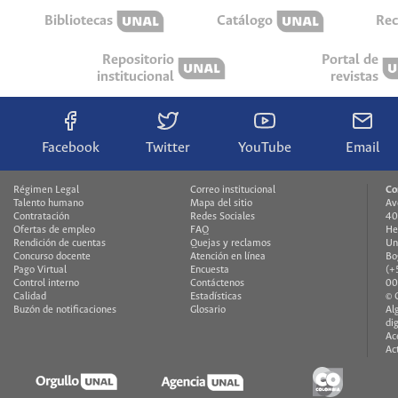
Bibliotecas
Catálogo
Rec
Repositorio
Portal de
institucional
revistas
Facebook
Twitter
YouTube
Email
Régimen Legal
Correo institucional
Co
Talento humano
Mapa del sitio
Av
Contratación
Redes Sociales
40
Ofertas de empleo
FAQ
He
Rendición de cuentas
Quejas y reclamos
Un
Concurso docente
Atención en línea
Bo
Pago Virtual
Encuesta
(+
Control interno
Contáctenos
00
Calidad
Estadísticas
© 
Buzón de notificaciones
Glosario
Al
di
Ac
Ac