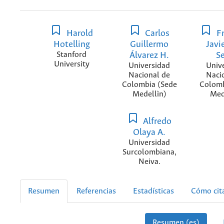
Harold
Carlos
Fr
Hotelling
Guillermo
Javi
Stanford
Álvarez H.
S
University
Universidad
Univ
Nacional de
Naci
Colombia (Sede
Colomb
Medellìn)
Med
Alfredo
Olaya A.
Universidad
Surcolombiana,
Neiva.
Resumen
Referencias
Estadísticas
Cómo cit
Resumen (es)