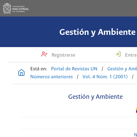
Gestión y Ambiente
Registrarse
Entra
Está en:
Portal de Revistas UN
/
Gestión y Am
Números anteriores
/
Vol. 4 Núm. 1 (2001)
/
Gestión y Ambiente
N